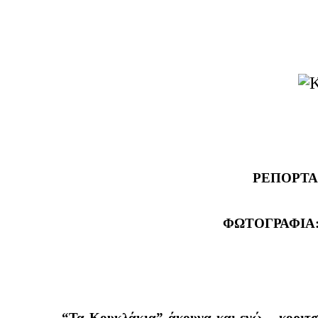
ΡΕΠΟΡΤΑ
ΦΩΤΟΓΡΑΦΙΑ:
“
Τα Κουκλάκια” άκουγα και εγώ – κοριτσ