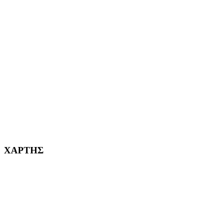
ΑΙΓΑΛΕΩ Η ΠΟΛΗ ΜΑΣ από το 2004
ΑΓ. ΒΑΡΒΑΡΑ Η ΠΟΛΗ ΜΑΣ από το 1995
ΧΑΪΔΑΡΙ Η ΠΟΛΗ ΜΑΣ από το 1998
ΚΟΡΥΔΑΛΛΟΣ Η ΠΟΛΗ ΜΑΣ από το 2002
232382
ΧΑΡΤΗΣ