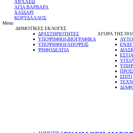
ΑΙΓΑΛΕΩ
ΑΓΙΑ ΒΑΡΒΑΡΑ
ΧΑΪΔΑΡΙ
ΚΟΡΥΔΑΛΛΟΣ
Menu
ΔΗΜΟΤΙΚΕΣ ΕΚΛΟΓΕΣ
ΔΡΑΣΤΗΡΙΟΤΗΤΕΣ
ΑΓΟΡΑ ΤΗΣ ΠΟ
ΥΠΟΨΗΦΙΟΙ-ΒΙΟΓΡΑΦΙΚΑ
ΑΥΤΟ
ΥΠΟΨΗΦΙΟΙ/ΑΠΟΨΕΙΣ
ΕΝΔΥ
ΨΗΦΟΔΕΛΤΙΑ
ΔΙΑΣ
ΕΣΤΙ
ΥΓΕΙ
ΥΠΗΡ
ΠΡΟΣ
ΣΠΙΤΙ
ΤΕΧΝ
ΔΙΑΦ