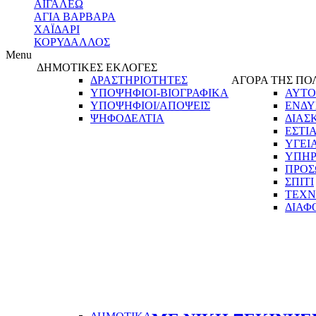
ΑΙΓΑΛΕΩ
ΑΓΙΑ ΒΑΡΒΑΡΑ
ΧΑΪΔΑΡΙ
ΚΟΡΥΔΑΛΛΟΣ
Menu
ΔΗΜΟΤΙΚΕΣ ΕΚΛΟΓΕΣ
ΔΡΑΣΤΗΡΙΟΤΗΤΕΣ
ΑΓΟΡΑ ΤΗΣ ΠΟ
ΥΠΟΨΗΦΙΟΙ-ΒΙΟΓΡΑΦΙΚΑ
ΑΥΤΟ
ΥΠΟΨΗΦΙΟΙ/ΑΠΟΨΕΙΣ
ΕΝΔΥ
ΨΗΦΟΔΕΛΤΙΑ
ΔΙΑΣ
ΕΣΤΙ
ΥΓΕΙ
ΥΠΗΡ
ΠΡΟΣ
ΣΠΙΤΙ
ΤΕΧΝ
ΔΙΑΦ