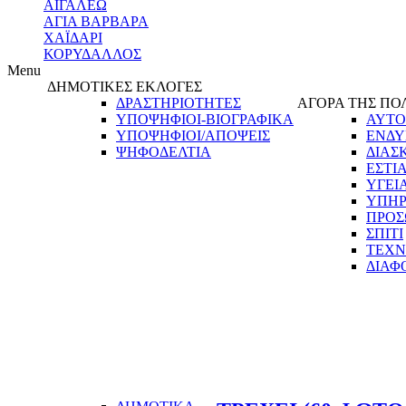
ΑΙΓΑΛΕΩ
ΑΓΙΑ ΒΑΡΒΑΡΑ
ΧΑΪΔΑΡΙ
ΚΟΡΥΔΑΛΛΟΣ
Menu
ΔΗΜΟΤΙΚΕΣ ΕΚΛΟΓΕΣ
ΔΡΑΣΤΗΡΙΟΤΗΤΕΣ
ΑΓΟΡΑ ΤΗΣ ΠΟ
ΥΠΟΨΗΦΙΟΙ-ΒΙΟΓΡΑΦΙΚΑ
ΑΥΤΟ
ΥΠΟΨΗΦΙΟΙ/ΑΠΟΨΕΙΣ
ΕΝΔΥ
ΨΗΦΟΔΕΛΤΙΑ
ΔΙΑΣ
ΕΣΤΙ
ΥΓΕΙ
ΥΠΗΡ
ΠΡΟΣ
ΣΠΙΤΙ
ΤΕΧΝ
ΔΙΑΦ