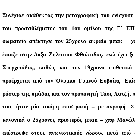
Συνέχιοε ακάθεκτος την μεταγραφική του ενίσχυση
του πρωταθλήματος του 1ου ομίλου της Γ΄ ΕΠΣ
σωματείο απέκτησε τον 25χρονο ακραίο μπακ – 
έπαιζε στην Δόξα Ζηλευτού Φθιώτιδας, ενώ έχει ξ
Σπερχειάδας, καθώς και τον 19χρονο επιθετικ
προέρχεται από τον Όλυμπο Γυμνού Ευβοίας. Επίσ
ρόστερ της ομάδας και τον προπονητή Τάσς Χατζή, π
του, ήταν μία ακόμη επιστροφή – μεταγραφή. Στ
κανονικά ο 25χρονος αριστερός μπακ – χαφ Μανώλη
επέστρεψε στους αγωνιστικούς χώρους μετά από 