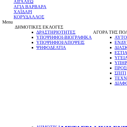
ΑΙΓΑΛΕΩ
ΑΓΙΑ ΒΑΡΒΑΡΑ
ΧΑΪΔΑΡΙ
ΚΟΡΥΔΑΛΛΟΣ
Menu
ΔΗΜΟΤΙΚΕΣ ΕΚΛΟΓΕΣ
ΔΡΑΣΤΗΡΙΟΤΗΤΕΣ
ΑΓΟΡΑ ΤΗΣ ΠΟ
ΥΠΟΨΗΦΙΟΙ-ΒΙΟΓΡΑΦΙΚΑ
ΑΥΤΟ
ΥΠΟΨΗΦΙΟΙ/ΑΠΟΨΕΙΣ
ΕΝΔΥ
ΨΗΦΟΔΕΛΤΙΑ
ΔΙΑΣ
ΕΣΤΙ
ΥΓΕΙ
ΥΠΗΡ
ΠΡΟΣ
ΣΠΙΤΙ
ΤΕΧΝ
ΔΙΑΦ