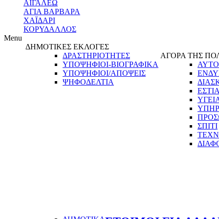
ΑΙΓΑΛΕΩ
ΑΓΙΑ ΒΑΡΒΑΡΑ
ΧΑΪΔΑΡΙ
ΚΟΡΥΔΑΛΛΟΣ
Menu
ΔΗΜΟΤΙΚΕΣ ΕΚΛΟΓΕΣ
ΔΡΑΣΤΗΡΙΟΤΗΤΕΣ
ΑΓΟΡΑ ΤΗΣ ΠΟ
ΥΠΟΨΗΦΙΟΙ-ΒΙΟΓΡΑΦΙΚΑ
ΑΥΤΟ
ΥΠΟΨΗΦΙΟΙ/ΑΠΟΨΕΙΣ
ΕΝΔΥ
ΨΗΦΟΔΕΛΤΙΑ
ΔΙΑΣ
ΕΣΤΙ
ΥΓΕΙ
ΥΠΗΡ
ΠΡΟΣ
ΣΠΙΤΙ
ΤΕΧΝ
ΔΙΑΦ