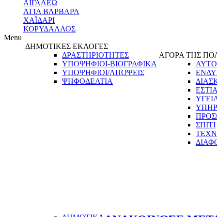
ΑΙΓΑΛΕΩ
ΑΓΙΑ ΒΑΡΒΑΡΑ
ΧΑΪΔΑΡΙ
ΚΟΡΥΔΑΛΛΟΣ
Menu
ΔΗΜΟΤΙΚΕΣ ΕΚΛΟΓΕΣ
ΔΡΑΣΤΗΡΙΟΤΗΤΕΣ
ΑΓΟΡΑ ΤΗΣ ΠΟ
ΥΠΟΨΗΦΙΟΙ-ΒΙΟΓΡΑΦΙΚΑ
ΑΥΤΟ
ΥΠΟΨΗΦΙΟΙ/ΑΠΟΨΕΙΣ
ΕΝΔΥ
ΨΗΦΟΔΕΛΤΙΑ
ΔΙΑΣ
ΕΣΤΙ
ΥΓΕΙ
ΥΠΗΡ
ΠΡΟΣ
ΣΠΙΤΙ
ΤΕΧΝ
ΔΙΑΦ