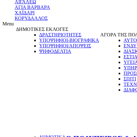
ΑΙΓΑΛΕΩ
ΑΓΙΑ ΒΑΡΒΑΡΑ
ΧΑΪΔΑΡΙ
ΚΟΡΥΔΑΛΛΟΣ
Menu
ΔΗΜΟΤΙΚΕΣ ΕΚΛΟΓΕΣ
ΔΡΑΣΤΗΡΙΟΤΗΤΕΣ
ΑΓΟΡΑ ΤΗΣ ΠΟ
ΥΠΟΨΗΦΙΟΙ-ΒΙΟΓΡΑΦΙΚΑ
ΑΥΤΟ
ΥΠΟΨΗΦΙΟΙ/ΑΠΟΨΕΙΣ
ΕΝΔΥ
ΨΗΦΟΔΕΛΤΙΑ
ΔΙΑΣ
ΕΣΤΙ
ΥΓΕΙ
ΥΠΗΡ
ΠΡΟΣ
ΣΠΙΤΙ
ΤΕΧΝ
ΔΙΑΦ