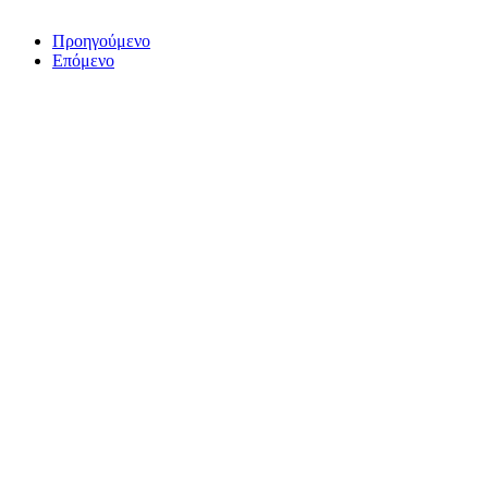
Προηγούμενο
Επόμενο
ΤΟ ΜΕΓΑΛΥΤΕΡΟ ΔΙΚΤΥΟ ΤΟΠΙΚΩΝ
ΕΦΗΜΕΡΙΔΩΝ