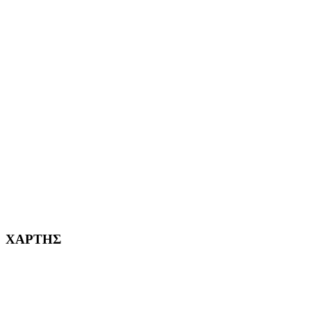
ΑΙΓΑΛΕΩ Η ΠΟΛΗ ΜΑΣ από το 2004
ΑΓ. ΒΑΡΒΑΡΑ Η ΠΟΛΗ ΜΑΣ από το 1995
ΧΑΪΔΑΡΙ Η ΠΟΛΗ ΜΑΣ από το 1998
ΚΟΡΥΔΑΛΛΟΣ Η ΠΟΛΗ ΜΑΣ από το 2002
232382
ΧΑΡΤΗΣ