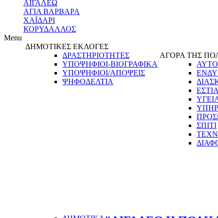
ΑΙΓΑΛΕΩ
ΑΓΙΑ ΒΑΡΒΑΡΑ
ΧΑΪΔΑΡΙ
ΚΟΡΥΔΑΛΛΟΣ
Menu
ΔΗΜΟΤΙΚΕΣ ΕΚΛΟΓΕΣ
ΔΡΑΣΤΗΡΙΟΤΗΤΕΣ
ΑΓΟΡΑ ΤΗΣ ΠΟ
ΥΠΟΨΗΦΙΟΙ-ΒΙΟΓΡΑΦΙΚΑ
ΑΥΤΟ
ΥΠΟΨΗΦΙΟΙ/ΑΠΟΨΕΙΣ
ΕΝΔΥ
ΨΗΦΟΔΕΛΤΙΑ
ΔΙΑΣ
ΕΣΤΙ
ΥΓΕΙ
ΥΠΗΡ
ΠΡΟΣ
ΣΠΙΤΙ
ΤΕΧΝ
ΔΙΑΦ