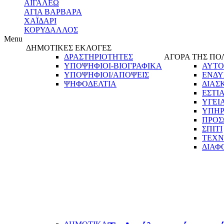
ΑΙΓΑΛΕΩ
ΑΓΙΑ ΒΑΡΒΑΡΑ
ΧΑΪΔΑΡΙ
ΚΟΡΥΔΑΛΛΟΣ
Menu
ΔΗΜΟΤΙΚΕΣ ΕΚΛΟΓΕΣ
ΔΡΑΣΤΗΡΙΟΤΗΤΕΣ
ΑΓΟΡΑ ΤΗΣ ΠΟ
ΥΠΟΨΗΦΙΟΙ-ΒΙΟΓΡΑΦΙΚΑ
ΑΥΤΟ
ΥΠΟΨΗΦΙΟΙ/ΑΠΟΨΕΙΣ
ΕΝΔΥ
ΨΗΦΟΔΕΛΤΙΑ
ΔΙΑΣ
ΕΣΤΙ
ΥΓΕΙ
ΥΠΗΡ
ΠΡΟΣ
ΣΠΙΤΙ
ΤΕΧΝ
ΔΙΑΦ