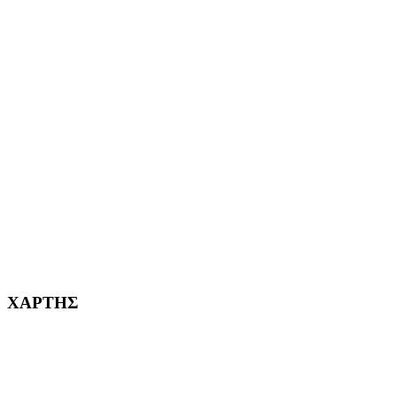
ΑΙΓΑΛΕΩ Η ΠΟΛΗ ΜΑΣ από το 2004
ΑΓ. ΒΑΡΒΑΡΑ Η ΠΟΛΗ ΜΑΣ από το 1995
ΧΑΪΔΑΡΙ Η ΠΟΛΗ ΜΑΣ από το 1998
ΚΟΡΥΔΑΛΛΟΣ Η ΠΟΛΗ ΜΑΣ από το 2002
232382
ΧΑΡΤΗΣ