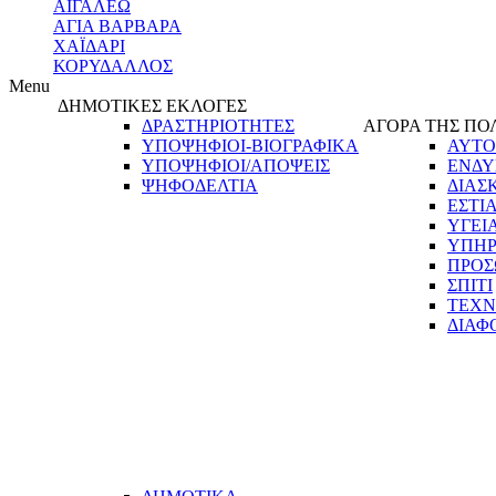
ΑΙΓΑΛΕΩ
ΑΓΙΑ ΒΑΡΒΑΡΑ
ΧΑΪΔΑΡΙ
ΚΟΡΥΔΑΛΛΟΣ
Menu
ΔΗΜΟΤΙΚΕΣ ΕΚΛΟΓΕΣ
ΔΡΑΣΤΗΡΙΟΤΗΤΕΣ
ΑΓΟΡΑ ΤΗΣ ΠΟ
ΥΠΟΨΗΦΙΟΙ-ΒΙΟΓΡΑΦΙΚΑ
ΑΥΤΟ
ΥΠΟΨΗΦΙΟΙ/ΑΠΟΨΕΙΣ
ΕΝΔΥ
ΨΗΦΟΔΕΛΤΙΑ
ΔΙΑΣ
ΕΣΤΙ
ΥΓΕΙ
ΥΠΗΡ
ΠΡΟΣ
ΣΠΙΤΙ
ΤΕΧΝ
ΔΙΑΦ