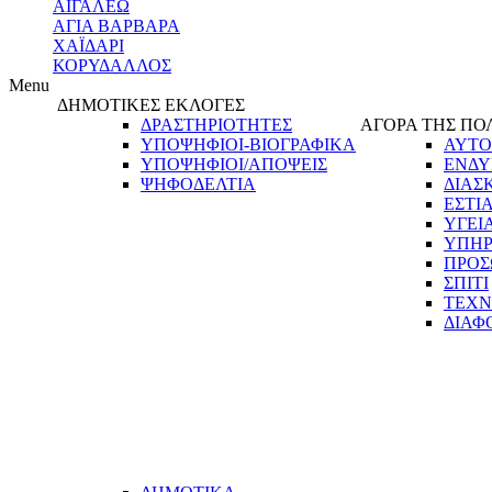
ΑΙΓΑΛΕΩ
ΑΓΙΑ ΒΑΡΒΑΡΑ
ΧΑΪΔΑΡΙ
ΚΟΡΥΔΑΛΛΟΣ
Menu
ΔΗΜΟΤΙΚΕΣ ΕΚΛΟΓΕΣ
ΔΡΑΣΤΗΡΙΟΤΗΤΕΣ
ΑΓΟΡΑ ΤΗΣ ΠΟ
ΥΠΟΨΗΦΙΟΙ-ΒΙΟΓΡΑΦΙΚΑ
ΑΥΤΟ
ΥΠΟΨΗΦΙΟΙ/ΑΠΟΨΕΙΣ
ΕΝΔΥ
ΨΗΦΟΔΕΛΤΙΑ
ΔΙΑΣ
ΕΣΤΙ
ΥΓΕΙ
ΥΠΗΡ
ΠΡΟΣ
ΣΠΙΤΙ
ΤΕΧΝ
ΔΙΑΦ