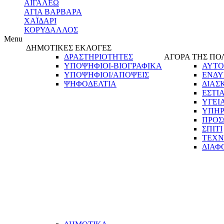
ΑΙΓΑΛΕΩ
ΑΓΙΑ ΒΑΡΒΑΡΑ
ΧΑΪΔΑΡΙ
ΚΟΡΥΔΑΛΛΟΣ
Menu
ΔΗΜΟΤΙΚΕΣ ΕΚΛΟΓΕΣ
ΔΡΑΣΤΗΡΙΟΤΗΤΕΣ
ΑΓΟΡΑ ΤΗΣ ΠΟ
ΥΠΟΨΗΦΙΟΙ-ΒΙΟΓΡΑΦΙΚΑ
ΑΥΤΟ
ΥΠΟΨΗΦΙΟΙ/ΑΠΟΨΕΙΣ
ΕΝΔΥ
ΨΗΦΟΔΕΛΤΙΑ
ΔΙΑΣ
ΕΣΤΙ
ΥΓΕΙ
ΥΠΗΡ
ΠΡΟΣ
ΣΠΙΤΙ
ΤΕΧΝ
ΔΙΑΦ