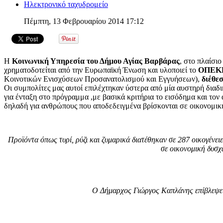
Ηλεκτρονικό ταχυδρομείο
Πέμπτη, 13 Φεβρουαρίου 2014 17:12
Η
Κοινωνική Υπηρεσία του Δήμου Αγίας Βαρβάρας
, στο πλαίσι
χρηματοδοτείται από την Ευρωπαϊκή Ένωση και υλοποιεί το
ΟΠΕΚ
Κοινοτικών Ενισχύσεων Προσανατολισμού και Εγγυήσεων),
διέθεσ
Οι συμπολίτες μας αυτοί επιλέχτηκαν ύστερα από μία αυστηρή διαδ
για ένταξη στο πρόγραμμα ,με βασικά κριτήρια το εισόδημα και τον
δηλαδή για ανθρώπους που αποδεδειγμένα βρίσκονται σε οικονομικ
Προϊόντα όπως τυρί, ρύζι και ζυμαρικά διατέθηκαν σε 287 οικογένει
σε οικονομική δυσχ
Ο Δήμαρχος Γιώργος Καπλάνης επίβλεψε