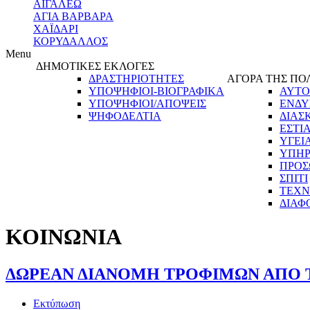
ΑΙΓΑΛΕΩ
ΑΓΙΑ ΒΑΡΒΑΡΑ
ΧΑΪΔΑΡΙ
ΚΟΡΥΔΑΛΛΟΣ
Menu
ΔΗΜΟΤΙΚΕΣ ΕΚΛΟΓΕΣ
ΔΡΑΣΤΗΡΙΟΤΗΤΕΣ
ΑΓΟΡΑ ΤΗΣ ΠΟ
ΥΠΟΨΗΦΙΟΙ-ΒΙΟΓΡΑΦΙΚΑ
ΑΥΤΟ
ΥΠΟΨΗΦΙΟΙ/ΑΠΟΨΕΙΣ
ΕΝΔΥ
ΨΗΦΟΔΕΛΤΙΑ
ΔΙΑΣ
ΕΣΤΙ
ΥΓΕΙ
ΥΠΗΡ
ΠΡΟΣ
ΣΠΙΤΙ
ΤΕΧΝ
ΔΙΑΦ
ΚΟΙΝΩΝΙΑ
ΔΩΡΕΑΝ ΔΙΑΝΟΜΗ ΤΡΟΦΙΜΩΝ ΑΠΟ 
Εκτύπωση