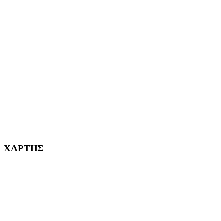
ΑΙΓΑΛΕΩ Η ΠΟΛΗ ΜΑΣ από το 2004
ΑΓ. ΒΑΡΒΑΡΑ Η ΠΟΛΗ ΜΑΣ από το 1995
ΧΑΪΔΑΡΙ Η ΠΟΛΗ ΜΑΣ από το 1998
ΚΟΡΥΔΑΛΛΟΣ Η ΠΟΛΗ ΜΑΣ από το 2002
232382
ΧΑΡΤΗΣ