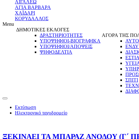
ΑΙΓΑΛΕΩ
ΑΓΙΑ ΒΑΡΒΑΡΑ
ΧΑΪΔΑΡΙ
ΚΟΡΥΔΑΛΛΟΣ
Menu
ΔΗΜΟΤΙΚΕΣ ΕΚΛΟΓΕΣ
ΔΡΑΣΤΗΡΙΟΤΗΤΕΣ
ΑΓΟΡΑ ΤΗΣ ΠΟ
ΥΠΟΨΗΦΙΟΙ-ΒΙΟΓΡΑΦΙΚΑ
ΑΥΤΟ
ΥΠΟΨΗΦΙΟΙ/ΑΠΟΨΕΙΣ
ΕΝΔΥ
ΨΗΦΟΔΕΛΤΙΑ
ΔΙΑΣ
ΕΣΤΙ
ΥΓΕΙ
ΥΠΗΡ
ΠΡΟΣ
ΣΠΙΤΙ
ΤΕΧΝ
ΔΙΑΦ
Εκτύπωση
Ηλεκτρονικό ταχυδρομείο
ΞΕΚΙΝΑΕΙ ΤΑ ΜΠΑΡΑΖ ΑΝΟΔΟΥ (Γ΄ Π