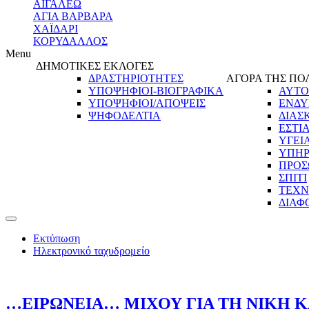
ΑΙΓΑΛΕΩ
ΑΓΙΑ ΒΑΡΒΑΡΑ
ΧΑΪΔΑΡΙ
ΚΟΡΥΔΑΛΛΟΣ
Menu
ΔΗΜΟΤΙΚΕΣ ΕΚΛΟΓΕΣ
ΔΡΑΣΤΗΡΙΟΤΗΤΕΣ
ΑΓΟΡΑ ΤΗΣ ΠΟ
ΥΠΟΨΗΦΙΟΙ-ΒΙΟΓΡΑΦΙΚΑ
ΑΥΤΟ
ΥΠΟΨΗΦΙΟΙ/ΑΠΟΨΕΙΣ
ΕΝΔΥ
ΨΗΦΟΔΕΛΤΙΑ
ΔΙΑΣ
ΕΣΤΙ
ΥΓΕΙ
ΥΠΗΡ
ΠΡΟΣ
ΣΠΙΤΙ
ΤΕΧΝ
ΔΙΑΦ
Εκτύπωση
Ηλεκτρονικό ταχυδρομείο
…ΕΙΡΩΝΕΙΑ… ΜΙΧΟΥ ΓΙΑ ΤΗ ΝΙΚΗ 