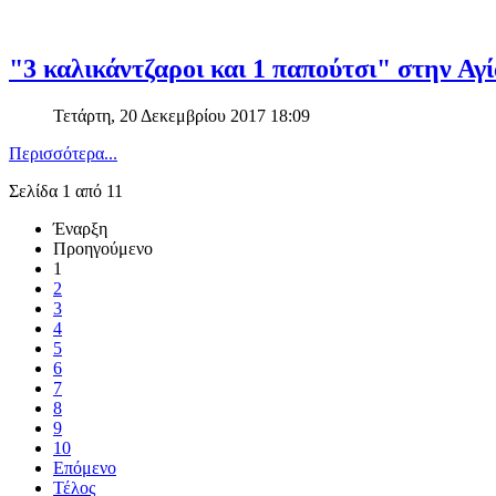
"3 καλικάντζαροι και 1 παπούτσι" στην Α
Τετάρτη, 20 Δεκεμβρίου 2017 18:09
Περισσότερα...
Σελίδα 1 από 11
Έναρξη
Προηγούμενο
1
2
3
4
5
6
7
8
9
10
Επόμενο
Τέλος