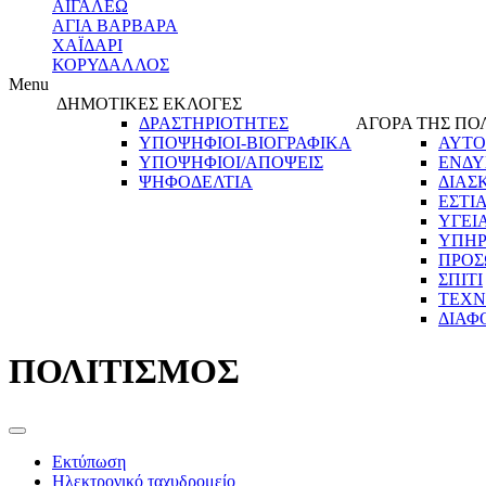
ΑΙΓΑΛΕΩ
ΑΓΙΑ ΒΑΡΒΑΡΑ
ΧΑΪΔΑΡΙ
ΚΟΡΥΔΑΛΛΟΣ
Menu
ΔΗΜΟΤΙΚΕΣ ΕΚΛΟΓΕΣ
ΔΡΑΣΤΗΡΙΟΤΗΤΕΣ
ΑΓΟΡΑ ΤΗΣ ΠΟ
ΥΠΟΨΗΦΙΟΙ-ΒΙΟΓΡΑΦΙΚΑ
ΑΥΤΟ
ΥΠΟΨΗΦΙΟΙ/ΑΠΟΨΕΙΣ
ΕΝΔΥ
ΨΗΦΟΔΕΛΤΙΑ
ΔΙΑΣ
ΕΣΤΙ
ΥΓΕΙ
ΥΠΗΡ
ΠΡΟΣ
ΣΠΙΤΙ
ΤΕΧΝ
ΔΙΑΦ
ΠΟΛΙΤΙΣΜΟΣ
Εκτύπωση
Ηλεκτρονικό ταχυδρομείο