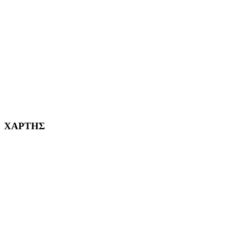
ΑΓ. ΒΑΡΒΑΡΑ Η ΠΟΛΗ ΜΑΣ από το 1995
ΧΑΪΔΑΡΙ Η ΠΟΛΗ ΜΑΣ από το 1998
ΚΟΡΥΔΑΛΛΟΣ Η ΠΟΛΗ ΜΑΣ από το 2002
232382
ΧΑΡΤΗΣ