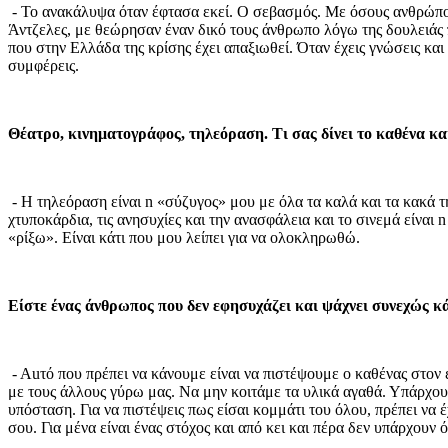
- To ανακάλυψα όταν έφτασα εκεί. Ο σεβασμός. Με όσους ανθρώπο
Άντζελες, με θεώρησαν έναν δικό τους άνθρωπο λόγω της δουλειάς π
που στην Ελλάδα της κρίσης έχει απαξιωθεί. Όταν έχεις γνώσεις και 
συμφέρεις.
Θέατρο, κινηματογράφος, τηλεόραση. Tι σας δίνει το καθένα και
- H τηλεόραση είναι n «σύζυγος» μου με όλα τα καλά και τα κακά τη
χτυποκάρδια, τις ανησυχίες και την ανασφάλεια και το σινεμά είνα
«ρίξω». Είναι κάτι που μου λείπει για να ολοκληρωθώ.
Είστε ένας άνθρωπος που δεν εφησυχάζει και ψάχνει συνεχώς κά
- Auτό που πρέπει να κάνουμε είναι να πιστέψουμε ο καθένας στον
με τους άλλους γύρω μας. Να μην κοιτάμε τα υλικά αγαθά. Υπάρχο
υπόσταση. Για να πιστέψεις πως είσαι κομμάτι του όλου, πρέπει να έ
σου. Για μένα είναι ένας στόχος και από κει και πέρα δεν υπάρχουν ό