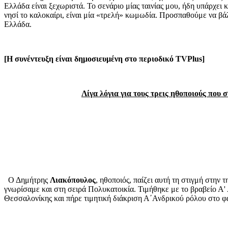
Ελλάδα είναι ξεχωριστά. To σενάριο μίας ταινίας μου, ήδη υπάρχει κ
νησί το καλοκαίρι, είναι μία «τρελή» κωμωδία. Προσπαθούμε να βά
Ελλάδα.
[Η συνέντευξη είναι δημοσιευμένη στο περιοδικό TVPlus]
Λίγα λόγια για τους τρεις ηθοποιούς που
Ο Δημήτρης
Λιακόπουλος
, ηθοποιός, παίζει αυτή τη στιγμή στην
γνωρίσαμε και στη σειρά Πολυκατοικία. Τιμήθηκε με το βραβείο Α'
Θεσσαλονίκης και πήρε τιμητική διάκριση Α΄Ανδρικού ρόλου στο φ