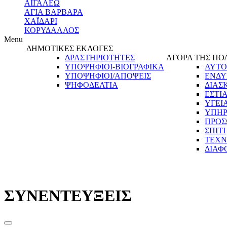
ΑΙΓΑΛΕΩ
ΑΓΙΑ ΒΑΡΒΑΡΑ
ΧΑΪΔΑΡΙ
ΚΟΡΥΔΑΛΛΟΣ
Menu
ΔΗΜΟΤΙΚΕΣ ΕΚΛΟΓΕΣ
ΔΡΑΣΤΗΡΙΟΤΗΤΕΣ
ΑΓΟΡΑ ΤΗΣ ΠΟ
ΥΠΟΨΗΦΙΟΙ-ΒΙΟΓΡΑΦΙΚΑ
ΑΥΤΟ
ΥΠΟΨΗΦΙΟΙ/ΑΠΟΨΕΙΣ
ΕΝΔΥ
ΨΗΦΟΔΕΛΤΙΑ
ΔΙΑΣ
ΕΣΤΙ
ΥΓΕΙ
ΥΠΗΡ
ΠΡΟΣ
ΣΠΙΤΙ
ΤΕΧΝ
ΔΙΑΦ
ΣΥΝΕΝΤΕΥΞΕΙΣ