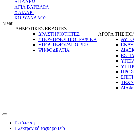
ΑΙΓΑΛΕΩ
ΑΓΙΑ ΒΑΡΒΑΡΑ
ΧΑΪΔΑΡΙ
ΚΟΡΥΔΑΛΛΟΣ
Menu
ΔΗΜΟΤΙΚΕΣ ΕΚΛΟΓΕΣ
ΔΡΑΣΤΗΡΙΟΤΗΤΕΣ
ΑΓΟΡΑ ΤΗΣ ΠΟ
ΥΠΟΨΗΦΙΟΙ-ΒΙΟΓΡΑΦΙΚΑ
ΑΥΤΟ
ΥΠΟΨΗΦΙΟΙ/ΑΠΟΨΕΙΣ
ΕΝΔΥ
ΨΗΦΟΔΕΛΤΙΑ
ΔΙΑΣ
ΕΣΤΙ
ΥΓΕΙ
ΥΠΗΡ
ΠΡΟΣ
ΣΠΙΤΙ
ΤΕΧΝ
ΔΙΑΦ
Εκτύπωση
Ηλεκτρονικό ταχυδρομείο