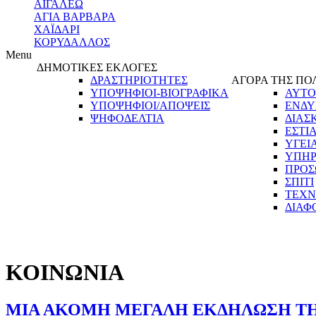
ΑΙΓΑΛΕΩ
ΑΓΙΑ ΒΑΡΒΑΡΑ
ΧΑΪΔΑΡΙ
ΚΟΡΥΔΑΛΛΟΣ
Menu
ΔΗΜΟΤΙΚΕΣ ΕΚΛΟΓΕΣ
ΔΡΑΣΤΗΡΙΟΤΗΤΕΣ
ΑΓΟΡΑ ΤΗΣ ΠΟ
ΥΠΟΨΗΦΙΟΙ-ΒΙΟΓΡΑΦΙΚΑ
ΑΥΤΟ
ΥΠΟΨΗΦΙΟΙ/ΑΠΟΨΕΙΣ
ΕΝΔΥ
ΨΗΦΟΔΕΛΤΙΑ
ΔΙΑΣ
ΕΣΤΙ
ΥΓΕΙ
ΥΠΗΡ
ΠΡΟΣ
ΣΠΙΤΙ
ΤΕΧΝ
ΔΙΑΦ
ΚΟΙΝΩΝΙΑ
ΜΙΑ ΑΚΟΜΗ ΜΕΓΑΛΗ ΕΚΔΗΛΩΣΗ ΤΗ