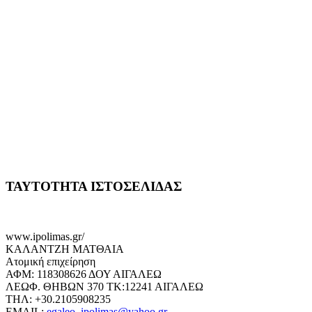
ΤΑΥΤΟΤΗΤΑ ΙΣΤΟΣΕΛΙΔΑΣ
www.ipolimas.gr/
ΚΑΛΑΝΤΖΗ ΜΑΤΘΑΙΑ
Ατομική επιχείρηση
ΑΦΜ: 118308626 ΔΟΥ ΑΙΓΑΛΕΩ
ΛΕΩΦ. ΘΗΒΩΝ 370 ΤΚ:12241 ΑΙΓΑΛΕΩ
ΤΗΛ: +30.2105908235
EMAIL:
egaleo_ipolimas@yahoo.gr