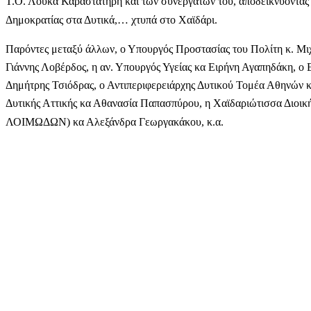
Τ.Ο. Λουκά Καραστατήρη και των συνεργατών του, αποδεικνύοντας γ
Δημοκρατίας στα Δυτικά,… χτυπά στο Χαϊδάρι.
Παρόντες μεταξύ άλλων, ο Υπουργός Προστασίας του Πολίτη κ. Μι
Γιάννης Λοβέρδος, η αν. Υπουργός Υγείας κα Ειρήνη Αγαπηδάκη, ο 
Δημήτρης Τσιόδρας, ο Αντιπεριφερειάρχης Δυτικού Τομέα Αθηνών κ
Δυτικής Αττικής κα Αθανασία Παπασπύρου, η Χαϊδαριώτισσα Διοικ
ΛΟΙΜΩΔΩΝ) κα Αλεξάνδρα Γεωργακάκου, κ.α.