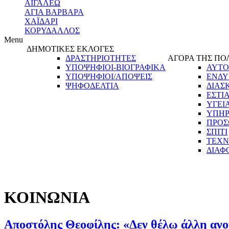
ΑΙΓΑΛΕΩ
ΑΓΙΑ ΒΑΡΒΑΡΑ
ΧΑΪΔΑΡΙ
ΚΟΡΥΔΑΛΛΟΣ
Menu
ΔΗΜΟΤΙΚΕΣ ΕΚΛΟΓΕΣ
ΔΡΑΣΤΗΡΙΟΤΗΤΕΣ
ΑΓΟΡΑ ΤΗΣ ΠΟ
ΥΠΟΨΗΦΙΟΙ-ΒΙΟΓΡΑΦΙΚΑ
ΑΥΤΟ
ΥΠΟΨΗΦΙΟΙ/ΑΠΟΨΕΙΣ
ΕΝΔΥ
ΨΗΦΟΔΕΛΤΙΑ
ΔΙΑΣ
ΕΣΤΙ
ΥΓΕΙ
ΥΠΗΡ
ΠΡΟΣ
ΣΠΙΤΙ
ΤΕΧΝ
ΔΙΑΦ
ΚΟΙΝΩΝΙΑ
Αποστόλης Θεοφίλης: «Δεν θέλω άλλη ανο