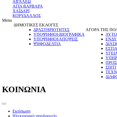
ΑΙΓΑΛΕΩ
ΑΓΙΑ ΒΑΡΒΑΡΑ
ΧΑΪΔΑΡΙ
ΚΟΡΥΔΑΛΛΟΣ
Menu
ΔΗΜΟΤΙΚΕΣ ΕΚΛΟΓΕΣ
ΔΡΑΣΤΗΡΙΟΤΗΤΕΣ
ΑΓΟΡΑ ΤΗΣ ΠΟ
ΥΠΟΨΗΦΙΟΙ-ΒΙΟΓΡΑΦΙΚΑ
ΑΥΤΟ
ΥΠΟΨΗΦΙΟΙ/ΑΠΟΨΕΙΣ
ΕΝΔΥ
ΨΗΦΟΔΕΛΤΙΑ
ΔΙΑΣ
ΕΣΤΙ
ΥΓΕΙ
ΥΠΗΡ
ΠΡΟΣ
ΣΠΙΤΙ
ΤΕΧΝ
ΔΙΑΦ
ΚΟΙΝΩΝΙΑ
Εκτύπωση
Ηλεκτρονικό ταχυδρομείο