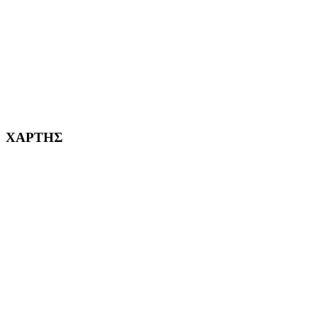
ΚΟΡΥΔΑΛΛΟΣ Η ΠΟΛΗ ΜΑΣ από το 2002
232382
ΧΑΡΤΗΣ