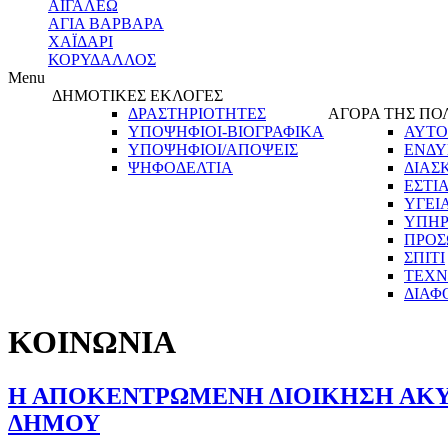
ΑΙΓΑΛΕΩ
ΑΓΙΑ ΒΑΡΒΑΡΑ
ΧΑΪΔΑΡΙ
ΚΟΡΥΔΑΛΛΟΣ
Menu
ΔΗΜΟΤΙΚΕΣ ΕΚΛΟΓΕΣ
ΔΡΑΣΤΗΡΙΟΤΗΤΕΣ
ΑΓΟΡΑ ΤΗΣ ΠΟ
ΥΠΟΨΗΦΙΟΙ-ΒΙΟΓΡΑΦΙΚΑ
ΑΥΤΟ
ΥΠΟΨΗΦΙΟΙ/ΑΠΟΨΕΙΣ
ΕΝΔΥ
ΨΗΦΟΔΕΛΤΙΑ
ΔΙΑΣ
ΕΣΤΙ
ΥΓΕΙ
ΥΠΗΡ
ΠΡΟΣ
ΣΠΙΤΙ
ΤΕΧΝ
ΔΙΑΦ
ΚΟΙΝΩΝΙΑ
Η ΑΠΟΚΕΝΤΡΩΜΕΝΗ ΔΙΟΙΚΗΣΗ ΑΚΥ
ΔΗΜΟΥ