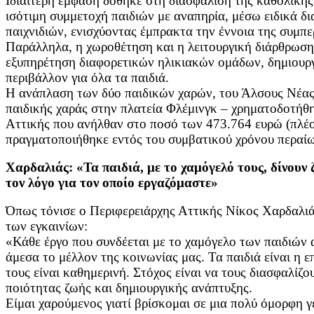
Ιδιαίτερη έμφαση δόθηκε στη διασφάλιση της καθολικής
ισότιμη συμμετοχή παιδιών με αναπηρία, μέσω ειδικά
παιχνιδιών, ενισχύοντας έμπρακτα την έννοια της συμπ
Παράλληλα, η χωροθέτηση και η λειτουργική διάρθρωση
εξυπηρέτηση διαφορετικών ηλικιακών ομάδων, δημιουργ
περιβάλλον για όλα τα παιδιά.
Η ανάπλαση των δύο παιδικών χαρών, του Άλσους Νέας 
παιδικής χαράς στην πλατεία Φλέμινγκ – χρηματοδοτήθη
Αττικής που ανήλθαν στο ποσό των 473.764 ευρώ (πλέ
πραγματοποιήθηκε εντός του συμβατικού χρόνου περαί
Χαρδαλιάς: «Τα παιδιά, με το χαμόγελό τους, δίνουν 
τον λόγο για τον οποίο εργαζόμαστε»
Όπως τόνισε ο Περιφερειάρχης Αττικής Νίκος Χαρδαλιάς
των εγκαινίων:
«Κάθε έργο που συνδέεται με το χαμόγελο των παιδιών 
άμεσα το μέλλον της κοινωνίας μας. Τα παιδιά είναι η ε
τους είναι καθημερινή. Στόχος είναι να τους διασφαλίζ
ποιότητας ζωής και δημιουργικής ανάπτυξης.
Είμαι χαρούμενος γιατί βρίσκομαι σε μια πολύ όμορφη γε