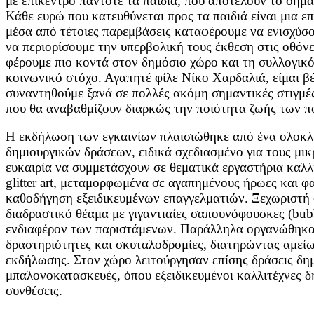
με επίκεντρο πάντοτε τα παιδιά, που αποτελούν το σημα
Κάθε ευρώ που κατευθύνεται προς τα παιδιά είναι μια ε
μέσα από τέτοιες παρεμβάσεις καταφέρουμε να ενισχύσου
να περιορίσουμε την υπερβολική τους έκθεση στις οθόνες
φέρουμε πιο κοντά στον δημόσιο χώρο και τη συλλογικό
κοινωνικό στόχο. Αγαπητέ φίλε Νίκο Χαρδαλιά, είμαι βέ
συναντηθούμε ξανά σε πολλές ακόμη σημαντικές στιγμές
που θα αναβαθμίζουν διαρκώς την ποιότητα ζωής των π
Η εκδήλωση των εγκαινίων πλαισιώθηκε από ένα ολοκ
δημιουργικών δράσεων, ειδικά σχεδιασμένο για τους μικρ
ευκαιρία να συμμετάσχουν σε θεματικά εργαστήρια καλλι
glitter art, μεταμορφωμένα σε αγαπημένους ήρωες και φ
καθοδήγηση εξειδικευμένων επαγγελματιών. Ξεχωριστή 
διαδραστικό θέαμα με γιγαντιαίες σαπουνόφουσκες (bub
ενδιαφέρον των παριστάμενων. Παράλληλα οργανώθηκαν 
δραστηριότητες και σκυταλοδρομίες, διατηρώντας αμείω
εκδήλωσης. Στον χώρο λειτούργησαν επίσης δράσεις δη
μπαλονοκατασκευές, όπου εξειδικευμένοι καλλιτέχνες 
συνθέσεις.