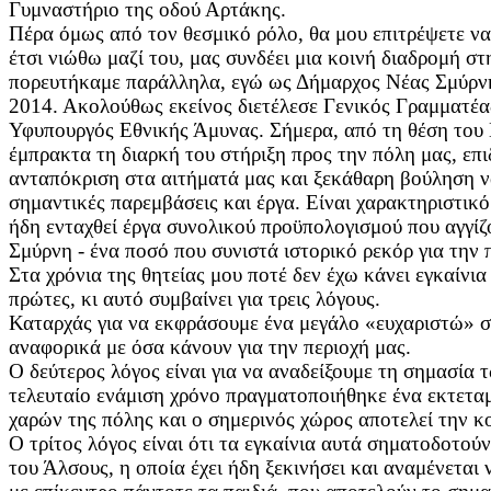
Γυμναστήριο της οδού Αρτάκης.
Πέρα όμως από τον θεσμικό ρόλο, θα μου επιτρέψετε ν
έτσι νιώθω μαζί του, μας συνδέει μια κοινή διαδρομή 
πορευτήκαμε παράλληλα, εγώ ως Δήμαρχος Νέας Σμύρνη
2014. Ακολούθως εκείνος διετέλεσε Γενικός Γραμματέα
Υφυπουργός Εθνικής Άμυνας. Σήμερα, από τη θέση του 
έμπρακτα τη διαρκή του στήριξη προς την πόλη μας, επ
ανταπόκριση στα αιτήματά μας και ξεκάθαρη βούληση ν
σημαντικές παρεμβάσεις και έργα. Είναι χαρακτηριστικό 
ήδη ενταχθεί έργα συνολικού προϋπολογισμού που αγγίζ
Σμύρνη - ένα ποσό που συνιστά ιστορικό ρεκόρ για την 
Στα χρόνια της θητείας μου ποτέ δεν έχω κάνει εγκαίνια 
πρώτες, κι αυτό συμβαίνει για τρεις λόγους.
Καταρχάς για να εκφράσουμε ένα μεγάλο «ευχαριστώ» σ
αναφορικά με όσα κάνουν για την περιοχή μας.
Ο δεύτερος λόγος είναι για να αναδείξουμε τη σημασία 
τελευταίο ενάμιση χρόνο πραγματοποιήθηκε ένα εκτετ
χαρών της πόλης και ο σημερινός χώρος αποτελεί την κ
Ο τρίτος λόγος είναι ότι τα εγκαίνια αυτά σηματοδοτού
του Άλσους, η οποία έχει ήδη ξεκινήσει και αναμένεται