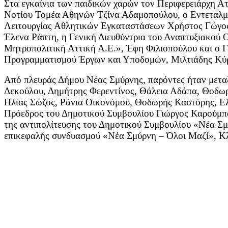
Στα εγκαίνια των παιδικών χαρών τον Περιφερειάρχη Ατ
Νοτίου Τομέα Αθηνών Τζίνα Αδαμοπούλου, ο Εντεταλμέ
Λειτουργίας Αθλητικών Εγκαταστάσεων Χρήστος Γώγος,
Έλενα Ράπτη, η Γενική Διευθύντρια του Αναπτυξιακού
Μητροπολιτική Αττική Α.Ε.», Έφη Φιλιοπούλου και ο Γ
Προγραμματισμού Έργων και Υποδομών, Μιλτιάδης Κύ
Από πλευράς Δήμου Νέας Σμύρνης, παρόντες ήταν μετα
Δεκούλου, Δημήτρης Φερεντίνος, Θάλεια Αδάπα, Θοδω
Ηλίας Σώζος, Ράνια Οικονόμου, Θοδωρής Καστόρης, Ελ
Πρόεδρος του Δημοτικού Συμβουλίου Γιώργος Καρούμπα
της αντιπολίτευσης του Δημοτικού Συμβουλίου «Νέα 
επικεφαλής συνδυασμού «Νέα Σμύρνη – Όλοι Μαζί», Κλ