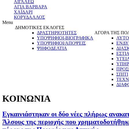
ΑΙΓΑΛΕΩ
ΑΓΙΑ ΒΑΡΒΑΡΑ
ΧΑΪΔΑΡΙ
ΚΟΡΥΔΑΛΛΟΣ
Menu
ΔΗΜΟΤΙΚΕΣ ΕΚΛΟΓΕΣ
ΔΡΑΣΤΗΡΙΟΤΗΤΕΣ
ΑΓΟΡΑ ΤΗΣ ΠΟ
ΥΠΟΨΗΦΙΟΙ-ΒΙΟΓΡΑΦΙΚΑ
ΑΥΤΟ
ΥΠΟΨΗΦΙΟΙ/ΑΠΟΨΕΙΣ
ΕΝΔΥ
ΨΗΦΟΔΕΛΤΙΑ
ΔΙΑΣ
ΕΣΤΙ
ΥΓΕΙ
ΥΠΗΡ
ΠΡΟΣ
ΣΠΙΤΙ
ΤΕΧΝ
ΔΙΑΦ
ΚΟΙΝΩΝΙΑ
Εγκαινιάστηκαν οι δύο νέες πλήρως ανακατ
Άλσους της περιοχής που χρηματοδοτήθηκα