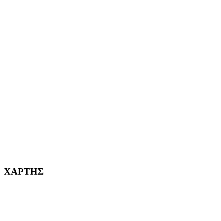
ΕΦΗΜΕΡΙΔΩΝ
ΑΙΓΑΛΕΩ Η ΠΟΛΗ ΜΑΣ από το 2004
ΑΓ. ΒΑΡΒΑΡΑ Η ΠΟΛΗ ΜΑΣ από το 1995
ΧΑΪΔΑΡΙ Η ΠΟΛΗ ΜΑΣ από το 1998
ΚΟΡΥΔΑΛΛΟΣ Η ΠΟΛΗ ΜΑΣ από το 2002
232382
ΧΑΡΤΗΣ