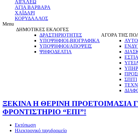
ΑΙΓΑΛΕΩ
ΑΓΙΑ ΒΑΡΒΑΡΑ
ΧΑΪΔΑΡΙ
ΚΟΡΥΔΑΛΛΟΣ
Menu
ΔΗΜΟΤΙΚΕΣ ΕΚΛΟΓΕΣ
ΔΡΑΣΤΗΡΙΟΤΗΤΕΣ
ΑΓΟΡΑ ΤΗΣ ΠΟ
ΥΠΟΨΗΦΙΟΙ-ΒΙΟΓΡΑΦΙΚΑ
ΑΥΤΟ
ΥΠΟΨΗΦΙΟΙ/ΑΠΟΨΕΙΣ
ΕΝΔΥ
ΨΗΦΟΔΕΛΤΙΑ
ΔΙΑΣ
ΕΣΤΙ
ΥΓΕΙ
ΥΠΗΡ
ΠΡΟΣ
ΣΠΙΤΙ
ΤΕΧΝ
ΔΙΑΦ
ΞΕΚΙΝΑ Η ΘΕΡΙΝΗ ΠΡΟΕΤΟΙΜΑΣΙΑ Γ
ΦΡΟΝΤΙΣΤΗΡΙΟ “ΕΠΙ”!
Εκτύπωση
Ηλεκτρονικό ταχυδρομείο