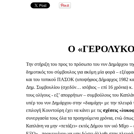
Ο «ΓΕΡΟΛΥΚ
Την στήριξη του προς το πρόσωπο του νυν Δημάρχου τη
δημοτικός του σύμβουλος για ακόμη μία φορά – εξέφρασ
και του τοπικού ΠΑΣΟΚ (υποψήφιος Δήμαρχος 1982 και
Δημ. Συμβουλίου (σχεδόν… ισόβιος – επί 16 χρόνια) κ
τους ολίγους - εξ’ απορρήτων – συμβούλους του Καπλάν
υπέρ του νυν Δημάρχου στην «διαμάχη» με την πλευρά 
επιλογή Κουντούρη έχει να κάνει με τις
σχέσεις «λυκοφ
συνεργασία τους όλα τα προηγούμενα χρόνια, ενώ όπως
Καπλάνη να μην «πετάξει» εκτός Δήμου τον υιό Μίχο
ΕΞΩ» - προκειμένου να μην δώσει άλλοθι στην πλευρ