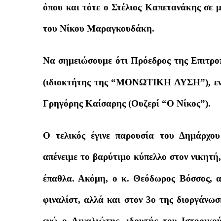
όπου και τότε ο Στέλιος Καπετανάκης σε μα
του Νίκου Μαραγκουδάκη.
Να σημειώσουμε ότι Πρόεδρος της Επιτροπ
(ιδιοκτήτης της “ΜΟΝΩΤΙΚΗ ΛΥΣΗ”), ενώ 
Γρηγόρης Καίσαρης (Ουζερί “Ο Νίκος”).
Ο τελικός έγινε παρουσία του Δημάρχο
απένειμε το βαρύτιμο κύπελλο στον νικητή
έπαθλα. Ακόμη, ο κ. Θεόδωρος Βόσσος, α
φιναλίστ, αλλά και στον 3ο της διοργάνωσ
ενώ ο Αιγαλιώτης, ιδρυτής του Ιστορικ