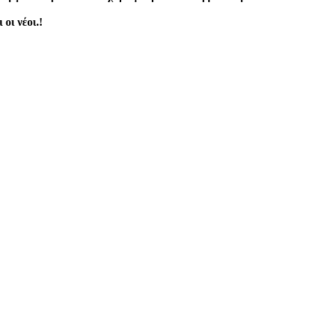
οι νέοι.!