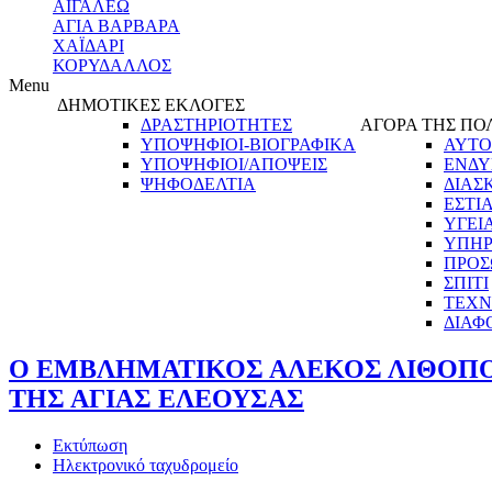
ΑΙΓΑΛΕΩ
ΑΓΙΑ ΒΑΡΒΑΡΑ
ΧΑΪΔΑΡΙ
ΚΟΡΥΔΑΛΛΟΣ
Menu
ΔΗΜΟΤΙΚΕΣ ΕΚΛΟΓΕΣ
ΔΡΑΣΤΗΡΙΟΤΗΤΕΣ
ΑΓΟΡΑ ΤΗΣ ΠΟ
ΥΠΟΨΗΦΙΟΙ-ΒΙΟΓΡΑΦΙΚΑ
ΑΥΤΟ
ΥΠΟΨΗΦΙΟΙ/ΑΠΟΨΕΙΣ
ΕΝΔΥ
ΨΗΦΟΔΕΛΤΙΑ
ΔΙΑΣ
ΕΣΤΙ
ΥΓΕΙ
ΥΠΗΡ
ΠΡΟΣ
ΣΠΙΤΙ
ΤΕΧΝ
ΔΙΑΦ
Ο ΕΜΒΛΗΜΑΤΙΚΟΣ ΑΛΕΚΟΣ ΛΙΘΟΠΟ
ΤΗΣ ΑΓΙΑΣ ΕΛΕΟΥΣΑΣ
Εκτύπωση
Ηλεκτρονικό ταχυδρομείο