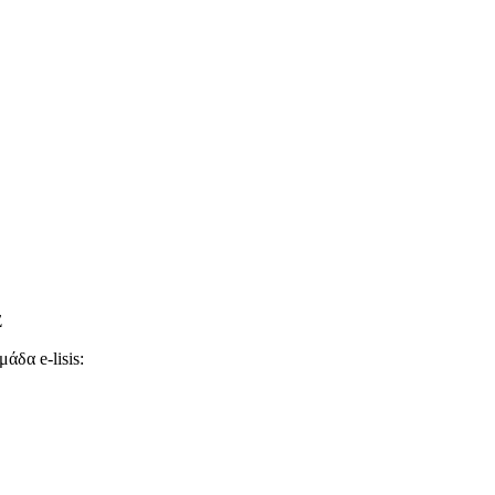
Σ
άδα e-lisis: