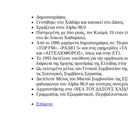
Δημοσιογράφος.
Γεννήθηκε στο Χαϊδάρι και κατοικεί στο Δάσος.
Eργάζεται στον Αlpha 98,9
Παντρεμένη, με δύο γιούς, τον Κοσμά, 19 ετών (π
στο 4ο Λύκειο Χαϊδαρίου).
Από το 1986 μαχόμενη δημοσιογράφος σε: Περιοδ
«TOP FM», «ΡΑΔΙΟ 5» και στις εφημερίδε
και «ΑΓΓΕΛΙΟΦΟΡΟΣ», όπως και στην ΕΤ1.
Το 1993 διετέλεσε υπεύθυνη για την οργάνωση κ
διάρκεια της 6μηνης προεδρίας της Ελλάδας στην
Ως εκλεγμένο μέλος του Γενικού Συμβουλίου τη
τις Συλλογικές Συμβάσεις Εργασίας.
Διετέλεσε Μέλος του Μικτού Συμβουλίου της Ε
ραδιοφώνου του Alpha 98,9 για τέσσερις συνεχείς 
Αρχισυντάκτης στα «ΝΕΑ ΤΟΥ ΔΑΣΟΥΣ ΧΑΪΔΑΡΙΟΥ
Γραμματέας του Εξωραϊστικού, Περιβαλλοντικού
Επόμενο