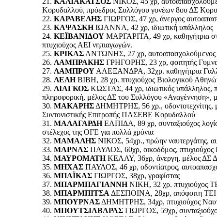
21.
ΚΑΛΙΑΚΑΤΣΟΣ
ΝΙΚΟΣ, 45 χρ, αυτοαπασχολούμεν
Κορυδαλλού, πρόεδρος Συλλόγου γονέων 8ου ΔΣ Κορ
22.
ΚΑΡΑΒΕΛΗΣ
ΓΙΩΡΓΟΣ, 47 χρ, άνεργος αυτοαπα
23.
ΚΑΨΑΣΚΗ
ΙΩΑΝΝΑ, 42 χρ, ιδιωτική υπάλληλος
24.
ΚΕΪΒΑΝΙΔΟΥ
ΜΑΡΓΑΡΙΤΑ, 49 χρ, καθηγήτρια στο
πτυχιούχος ΑΕΙ νηπιαγωγών.
25.
ΚΡΙΚΑΣ
ΑΝΤΩΝΗΣ, 27 χρ, αυτοαπασχολούμενος
26.
ΛΑΜΠΡΑΚΗΣ
ΓΡΗΓΟΡΗΣ, 23 χρ, φοιτητής Γυμνα
27.
ΛΑΜΠΡΟΥ
ΑΛΕΞΑΝΔΡΑ, 32χρ. καθηγήτρια Γαλλικ
28.
ΛΕΛΗ
ΒΙΒΗ, 28 χρ. πτυχιούχος Βιολογικού Αθηνών
29.
ΛΙΑΓΚΟΣ
ΚΩΣΤΑΣ, 44 χρ, ιδιωτικός υπάλληλος, πτ
πληροφορική, μέλος ΔΣ του Συλλόγου «Αναγέννηση», 
30.
ΜΑΚΑΡΗΣ
ΔΗΜΗΤΡΗΣ, 56 χρ., οδοντοτεχνίτης, μ
Συντονιστικής Επιτροπής ΠΑΣΕΒΕ Κορυδαλλού
31.
ΜΑΛΑΓΑΡΔΗ
ΕΛΠΙΔΑ, 89 χρ, συνταξιούχος λογί
στέλεχος της ΟΓΕ για πολλά χρόνια
32.
ΜΑΜΑΛΗΣ
ΝΙΚΟΣ, 54χρ., πρώην ναυτεργάτης, 
33.
ΜΑΡΝΑΣ
ΠΑΥΛΟΣ, 60χρ, οικοδόμος, πτυχιούχος 
34.
ΜΑΥΡΟΜΑΤΗ
ΚΕΛΛΥ, 36χρ, άνεργη, μέλος ΔΣ 
35.
ΜΗΧΑΣ
ΠΑΥΛΟΣ, 46 χρ, οδοντίατρος, αυτοαπασχ
36.
ΜΠΑΪΚΑΣ
ΓΙΩΡΓΟΣ, 38χρ, γραφίστας
37.
ΜΠΑΡΜΠΑΓΙΑΝΝΗ
ΝΙΚΗ, 32 χρ. πτυχιούχος Τ
38.
ΜΠΑΡΜΠΙΤΣΑ
ΔΕΣΠΟΙΝΑ, 28χρ, απόφοιτη ΤΕΙ Α
39.
ΜΠΟΥΡΝΑΣ
ΔΗΜΗΤΡΗΣ, 34χρ, πτυχιούχος Ναυτιλ
40.
ΜΠΟΥΤΣΙΑΒΑΡΑΣ
ΓΙΩΡΓΟΣ, 59χρ, συνταξιούχο