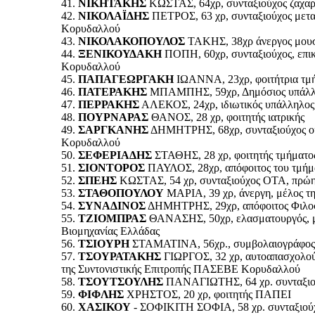
41.
ΝΙΚΗΤΑΚΗΣ
ΚΩΣΤΑΣ, 64χρ, συνταξιούχος ζαχαρο
42.
ΝΙΚΟΛΑΪΔΗΣ
ΠΕΤΡΟΣ, 63 χρ, συνταξιούχος μετ
Κορυδαλλού
43.
ΝΙΚΟΛΑΚΟΠΟΥΛΟΣ
ΤΑΚΗΣ, 38χρ άνεργος μου
44.
ΞΕΝΙΚΟΥΔΑΚΗ
ΠΟΠΗ, 60χρ, συνταξιούχος, επικ
Κορυδαλλού
45.
ΠΑΠΑΓΕΩΡΓΑΚΗ
ΙΩΑΝΝΑ, 23χρ, φοιτήτρια τμ
46.
ΠΑΤΕΡΑΚΗΣ
ΜΠΑΜΠΗΣ, 59χρ, Δημόσιος υπάλλη
47.
ΠΕΡΡΑΚΗΣ
ΑΛΕΚΟΣ, 24χρ, ιδιωτικός υπάλληλος,
48.
ΠΟΥΡΝΑΡΑΣ
ΘΑΝΟΣ, 28 χρ, φοιτητής ιατρικής
49.
ΣΑΡΓΚΑΝΗΣ
ΔΗΜΗΤΡΗΣ, 68χρ, συνταξιούχος οικ
Κορυδαλλού
50.
ΣΕΦΕΡΙΑΔΗΣ
ΣΤΑΘΗΣ, 28 χρ, φοιτητής τμήματο
51.
ΣΙΟΝΤΟΡΟΣ
ΠΑΥΛΟΣ, 28χρ, απόφοιτος του τμήμ
52.
ΣΠΕΗΣ
ΚΩΣΤΑΣ, 54 χρ, συνταξιούχος ΟΤΑ, πρώ
53.
ΣΤΑΘΟΠΟΥΛΟΥ
ΜΑΡΙΑ, 39 χρ, άνεργη, μέλος τ
54.
ΣΥΝΑΔΙΝΟΣ
ΔΗΜΗΤΡΗΣ, 29χρ, απόφοιτος Φιλοσ
55.
ΤΖΙΟΜΠΡΑΣ
ΘΑΝΑΣΗΣ, 50χρ, ελασματουργός, μέ
Βιομηχανίας Ελλάδας
56.
ΤΣΙΟΥΡΗ
ΣΤΑΜΑΤΙΝΑ, 56χρ., συμβολαιογράφος
57.
ΤΣΟΥΡΑΤΑΚΗΣ
ΓΙΩΡΓΟΣ, 32 χρ, αυτοαπασχολού
της Συντονιστικής Επιτροπής ΠΑΣΕΒΕ Κορυδαλλού
58.
ΤΣΟΥΤΣΟΥΛΗΣ
ΠΑΝΑΓΙΩΤΗΣ, 64 χρ. συνταξιού
59.
ΦΙΦΛΗΣ
ΧΡΗΣΤΟΣ, 20 χρ, φοιτητής ΠΑΠΕΙ
60.
ΧΑΣΙΚΟΥ
- ΣΟΦΙΚΙΤΗ ΣΟΦΙΑ, 58 χρ. συνταξιούχ