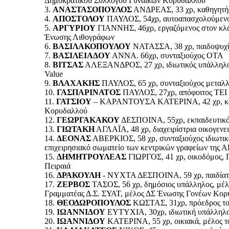
Δημοκρατικού Συλλόγου Γυναικών Κορυδαλλού
3.
ΑΝΑΣΤΑΣΟΠΟΥΛΟΣ
ΑΝΔΡΕΑΣ, 33 χρ, καθηγητή
4.
ΑΠΟΣΤΟΛΟΥ
ΠΑΥΛΟΣ, 54χρ, αυτοαπασχολούμενος 
5.
ΑΡΓΥΡΙΟΥ
ΓΙΑΝΝΗΣ, 46χρ, εργαζόμενος στον κλάδ
Ένωσης Λιθογράφων
6.
ΒΑΣΙΛΑΚΟΠΟΥΛΟΥ
ΝΑΤΑΣΣΑ, 38 χρ, παιδοψυχία
7.
ΒΑΣΙΛΕΙΑΔΟΥ
ΑΝΝΑ. 66χρ, συνταξιούχος ΟΤΑ
8.
ΒΙΤΣΑΣ
ΑΛΕΞΑΝΔΡΟΣ, 27 χρ, ιδιωτικός υπάλληλος
Value
9.
ΒΛΑΧΑΚΗΣ
ΠΑΥΛΟΣ, 65 χρ, συνταξιούχος μεταλλ
10.
ΓΑΣΠΑΡΙΝΑΤΟΣ
ΠΑΥΛΟΣ, 27χρ, απόφοιτος ΤΕΙ δ
11.
ΓΑΤΣΙΟΥ
– ΚΑΡΑΝΤΟΥΣΑ ΚΑΤΕΡΙΝΑ, 42 χρ, καθα
Κορυδαλλού
12.
ΓΕΩΡΓΑΚΑΚΟΥ
ΔΕΣΠΟΙΝΑ, 55χρ, εκπαιδευτικ
13.
ΓΙΩΤΑΚΗ
ΑΓΛΑΪΑ, 48 χρ, διαχειρίστρια οικογενει
14.
ΔΕΟΝΑΣ
ΑΒΕΡΚΙΟΣ, 58 χρ, συνταξιούχος ιδιωτικό
επιχειρησιακό σωματείο των κεντρικών γραφείων της 
15.
ΔΗΜΗΤΡΟΥΛΕΑΣ
ΓΙΩΡΓΟΣ, 41 χρ, οικοδόμος, 
Πειραιά
16.
ΔΡΑΚΟΥΛΗ
- ΝΥΧΤΑ ΔΕΣΠΟΙΝΑ, 59 χρ, παιδίατρο
17.
ΖΕΡΒΟΣ
ΤΑΣΟΣ, 56 χρ, δημόσιος υπάλληλος, μέλ
Γραμματέας Δ.Σ. ΣΥΑΤ, μέλος ΔΣ Ένωσης Γονέων Κορ
18.
ΘΕΟΔΩΡΟΠΟΥΛΟΣ
ΚΩΣΤΑΣ, 31χρ, πρόεδρος το
19.
ΙΩΑΝΝΙΔΟΥ
ΕΥΤΥΧΙΑ, 30χρ, ιδιωτική υπάλληλος,
20.
ΙΩΑΝΝΙΔΟΥ
ΚΑΤΕΡΙΝΑ, 55 χρ, οικιακά, μέλος