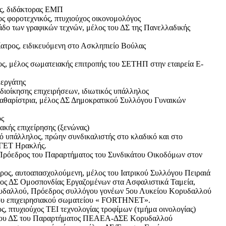
ς, διδάκτορας ΕΜΠ
φοροτεχνικός, πτυχιούχος οικονομολόγος
ο των γραφικών τεχνών, μέλος του ΔΣ της Πανελλαδικής
τρος, ειδικευόμενη στο Ασκληπιείο Βούλας
, μέλος σωματειακής επιτροπής του ΣΕΤΗΠ στην εταιρεία E-
εργάτης
ιοίκησης επιχειρήσεων, ιδιωτικός υπάλληλος
ρίστρια, μέλος ΔΣ Δημοκρατικού Συλλόγου Γυναικών
ός
ακής επιχείρησης (ξενώνας)
 υπάλληλος, πρώην συνδικαλιστής στο κλαδικό και στο
ΑΓΕΤ Ηρακλής.
Πρόεδρος του Παραρτήματος του Συνδικάτου Οικοδόμων στον
ς, αυτοαπασχολούμενη, μέλος του Ιατρικού Συλλόγου Πειραιά
ος ΔΣ Ομοσπονδίας Εργαζομένων στα Ασφαλιστικά Ταμεία,
υδαλλού, Πρόεδρος συλλόγου γονέων 5ου Λυκείου Κορυδαλλού
υ επιχειρησιακού σωματείου « FORTHNET».
 πτυχιούχος ΤΕΙ τεχνολογίας τροφίμων (τμήμα οινολογίας)
 του ΔΣ του Παραρτήματος ΠΕΑΕΑ-ΔΣΕ Κορυδαλλού