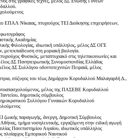
ος στις γραφικές τέχνες, μέλος ΔΣ Ένωσης Γονέων
υδαλλού.
σχολούμενος
 ΕΠΑΛ Νίκαιας, πτυχιούχος ΤΕΙ Διοίκησης επιχειρήσεων,
 φωτογράφος
στικής Ακαδημίας
ής Φιλολογίας, ιδιωτική υπάλληλος, μέλος ΔΣ ΟΓΕ
, μετεκπαίδευση στη μοριακή βιολογία.
υχιούχος Φυσικός, μεταπτυχιακό στις τηλεπικοινωνίες και
μέλος ΔΣ Πανηπειρωτικής Συνομοσπονδίας Ελλάδας
έλος ΔΣ Συλλόγου οδοντοτεχνιτών Πειραιά, μέλος
στρια, σύζυγος του τέως Δημάρχου Κορυδαλλού Μαλαγαρδή Δ.,
αυτοαπασχολούμενος, μέλος της ΠΑΣΕΒΕ Κορυδαλλού
Παντείου, δημοτικός σύμβουλος
Δημοκρατικού Συλλόγου Γυναικών Κορυδαλλού
ολούμενος
ΕΙ ζωικής παραγωγής, άνεργη, Δημοτική Σύμβουλος
θήνας, τμήμα νοσηλευτικής, εργαζόμενη στην ειδική αγωγή
ίας Πανεπιστημίου Αιγαίου, ιδιωτικός υπάλληλος
ς πλοίαρχος Εμπορικού Ναυτικού