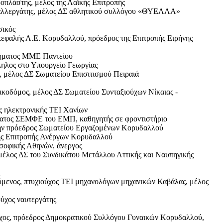
πλάστης, μέλος της Λαϊκής Επιτροπής
αλλεργάτης, μέλος ΔΣ αθλητικού συλλόγου «ΘΥΕΛΛΑ»
σικός
εφαλής Λ.Ε. Κορυδαλλού, πρόεδρος της Επιτροπής Ειρήνης
ήματος ΜΜΕ Παντείου
λος στο Υπουργείο Γεωργίας
 μέλος ΔΣ Σωματείου Επισιτισμού Πειραιά
οδόμος, μέλος ΔΣ Σωματείου Συνταξιούχων Νίκαιας -
ς ηλεκτρονικής ΤΕΙ Χανίων
ατος ΣΕΜΦΕ του ΕΜΠ, καθηγητής σε φροντιστήριο
ην πρόεδρος Σωματείου Εργαζομένων Κορυδαλλού
ης Επιτροπής Ανέργων Κορυδαλλού
οφικής Αθηνών, άνεργος
λος ΔΣ του Συνδικάτου Μετάλλου Αττικής και Ναυπηγικής
μενος, πτυχιούχος ΤΕΙ μηχανολόγων μηχανικών Καβάλας, μέλος
χος ναυτεργάτης
ος, πρόεδρος Δημοκρατικού Συλλόγου Γυναικών Κορυδαλλού,