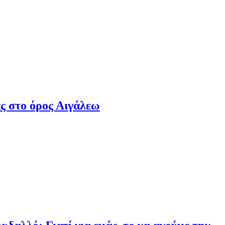
ς στο όρος Αιγάλεω