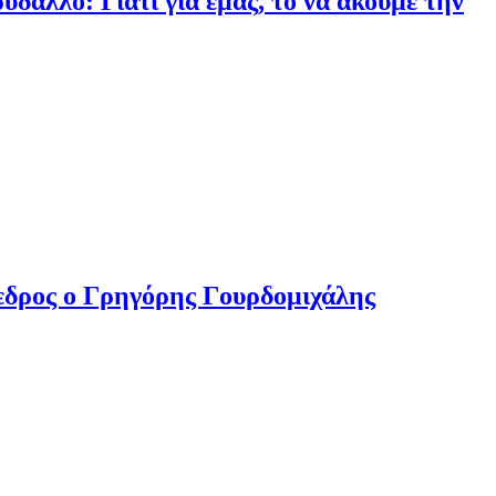
αλλό: Γιατί για εμάς, το να ακούμε την
δρος ο Γρηγόρης Γουρδομιχάλης