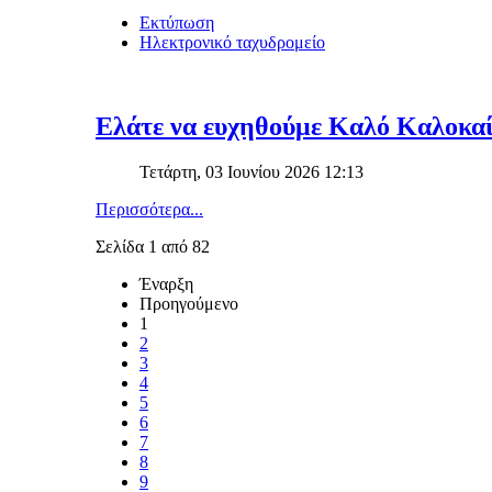
Εκτύπωση
Ηλεκτρονικό ταχυδρομείο
Ελάτε να ευχηθούμε Καλό Καλοκαί
Τετάρτη, 03 Ιουνίου 2026 12:13
Περισσότερα...
Σελίδα 1 από 82
Έναρξη
Προηγούμενο
1
2
3
4
5
6
7
8
9