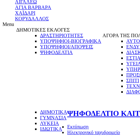
ΑΙΓΑΛΕΩ
ΑΓΙΑ ΒΑΡΒΑΡΑ
ΧΑΪΔΑΡΙ
ΚΟΡΥΔΑΛΛΟΣ
Menu
ΔΗΜΟΤΙΚΕΣ ΕΚΛΟΓΕΣ
ΔΡΑΣΤΗΡΙΟΤΗΤΕΣ
ΑΓΟΡΑ ΤΗΣ ΠΟ
ΥΠΟΨΗΦΙΟΙ-ΒΙΟΓΡΑΦΙΚΑ
ΑΥΤΟ
ΥΠΟΨΗΦΙΟΙ/ΑΠΟΨΕΙΣ
ΕΝΔΥ
ΨΗΦΟΔΕΛΤΙΑ
ΔΙΑΣ
ΕΣΤΙ
ΥΓΕΙ
ΥΠΗΡ
ΠΡΟΣ
ΣΠΙΤΙ
ΤΕΧΝ
ΔΙΑΦ
ΔΗΜΟΤΙΚΑ
ΨΗΦΟΔΕΛΤΙΟ ΚΑΙ
ΓΥΜΝΑΣΙΑ
ΛΥΚΕΙΑ
Εκτύπωση
ΙΔΙΩΤΙΚΑ
Ηλεκτρονικό ταχυδρομείο