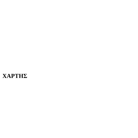
ΑΓ. ΒΑΡΒΑΡΑ Η ΠΟΛΗ ΜΑΣ από το 1995
ΧΑΪΔΑΡΙ Η ΠΟΛΗ ΜΑΣ από το 1998
ΚΟΡΥΔΑΛΛΟΣ Η ΠΟΛΗ ΜΑΣ από το 2002
232382
ΧΑΡΤΗΣ