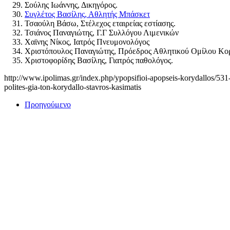
Σούλης Ιωάννης, Δικηγόρος.
Συγλέτος Βασίλης, Αθλητής Μπάσκετ
Τσαούλη Βάσω, Στέλεχος εταιρείας εστίασης.
Τσιάνος Παναγιώτης, Γ.Γ Συλλόγου Λιμενικών
Χαϊνης Νίκος, Ιατρός Πνευμονολόγος
Χριστόπουλος Παναγιώτης, Πρόεδρος Αθλητικού Ομίλου Κο
Χριστοφορίδης Βασίλης, Γιατρός παθολόγος.
http://www.ipolimas.gr/index.php/ypopsifioi-apopseis-korydallos/531
polites-gia-ton-korydallo-stavros-kasimatis
Προηγούμενο