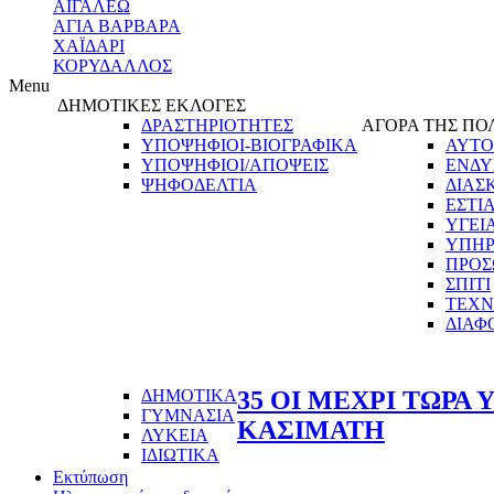
ΑΙΓΑΛΕΩ
ΑΓΙΑ ΒΑΡΒΑΡΑ
ΧΑΪΔΑΡΙ
ΚΟΡΥΔΑΛΛΟΣ
Menu
ΔΗΜΟΤΙΚΕΣ ΕΚΛΟΓΕΣ
ΔΡΑΣΤΗΡΙΟΤΗΤΕΣ
ΑΓΟΡΑ ΤΗΣ ΠΟ
ΥΠΟΨΗΦΙΟΙ-ΒΙΟΓΡΑΦΙΚΑ
ΑΥΤΟ
ΥΠΟΨΗΦΙΟΙ/ΑΠΟΨΕΙΣ
ΕΝΔΥ
ΨΗΦΟΔΕΛΤΙΑ
ΔΙΑΣ
ΕΣΤΙ
ΥΓΕΙ
ΥΠΗΡ
ΠΡΟΣ
ΣΠΙΤΙ
ΤΕΧΝ
ΔΙΑΦ
ΔΗΜΟΤΙΚΑ
35 ΟΙ ΜΕΧΡΙ ΤΩΡΑ
ΓΥΜΝΑΣΙΑ
ΚΑΣΙΜΑΤΗ
ΛΥΚΕΙΑ
ΙΔΙΩΤΙΚΑ
Εκτύπωση