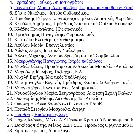
Γερακάρης Παύλος, Δημοσιογράφος
Γιαννακάκη Μαρία, Αντιπρόεδρος Σωματείου Υπαίθριων Εμπ
Ζήσης Νικόλαος , Ιατρός Ορθοπεδικός,
Καλοδίκης Γιώργος, συνταξιούχος- μέλος Δημοτικής Χορωδία
Κεφάλας Δημήτρης, Πρόεδρος Σκακιστικού Ομίλου Κορυδαλ
Κλάδης Παναγιώτης, Ηλεκτρονικός
Κριτσηδήμας Παναγιώτης, Φαρμακοποιός
Κωτσίδου Ελευθερία, Οφθαλμίατρος
Λούλου Μαρία, Επαγγελματίας
Λώλος Χάρης, Ιδιωτικός Υπάλληλος
Λώνας Μιχάλης, Αντιπρόεδρος Δημοτικού Συμβουλίου
Μακρυγιάννης Παναγιώτης, Ιατρός παθολόγος
Μανδάς Σάκης, Προϊστάμενος Ασφαλείας Μουσείου Ακρόπολ
Μαρούλης Ιάκωβος, Ταξίαρχος Ε.Α
Μιχελή Ειρήνη, Ιδιωτικός Υπάλληλος
Μπατμάνογλου Ευγενία, Πρόεδρος Ένωσης Συλλόγων Γονέω
Μπογιατζάρας Κωνσταντίνος, Μαθηματικός.
Ναυρούζογλου Μαρία, Σκηνογράφος- Ανώτατη Σχολή Καλών
Οικονομίδης Μάκης, Διευθυντής 4ου Λυκείου
Οικονόμου Άννα δασκάλα- εθελόντρια ΕΔΟΚ,
Παπαδά Στεργίου Μοσχούλα, άνεργη
Παρθένης Βησσαρίων, Σεφ.
Πάχος Ιωάννης, Μέλος Δ.Σ Γενικού Κρατικού Νοσοκομείου Ν
Σιακάρας Φώτης, Μέλος Δ.Σ ΓΣΕΕ, Πρόεδρος Οργανισμού Κε
Σιμάτος Ιερεμίας, Διαιτολόγος