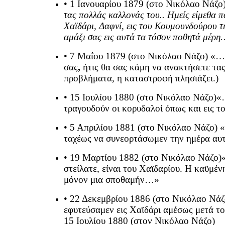
• 1 Ιανουαρίου 1879 (στο Νικόλαο Νάζο
τας πολλάς καλλονάς του.. Ημείς είμεθα πά
Χαϊδάρι, Δαφνί, εις του Κουμουνδούρου τ
αμάξι σας εις αυτά τα τόσον ποθητά μέρ
• 7 Μαΐου 1879 (στο Νικόλαο Νάζο) «…
σας
,
ήτις θα σας κάμη να ανακτήσετε τας
προβλήματα, η καταστροφή πλησιάζει.)
• 15 Ιουλίου 1880 (στο Νικόλαο Νάζο)
τραγουδούν οι κορυδαλοί όπως και εις 
• 5 Απριλίου 1881 (στο Νικόλαο Νάζο) 
ταχέως να συνεορτάσωμεν την ημέρα αυ
• 19 Μαρτίου 1882 (στο Νικόλαο Νάζο)
στείλατε, είναι του Χαϊδαρίου. Η καϋμέν
μόνον μια σποθαμήν…»
• 22 Δεκεμβρίου 1886 (στο Νικόλαο Νάζ
εφυτεύσαμεν εις Χαϊδάρι αμέσως μετά 
15 Ιουλίου 1880 (στον Νικόλαο Νάζο)