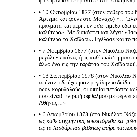
ψάρεψαν κάτι σημαντικό στη Σαλαμίνα)
• 10 Οκτωβρίου 1877 (στον πεθερό του 
Άρτεμις και ζούνε στο Μόναχο) «… Έλεγ
πράγματα και μέρη, εν όσω είμεθα εδώ ει
καλύτερα». Με διακόπτει και λέγει: «Ίσ
καλύτερα το Χαϊδάρι». Εγέλασε και το 
• 7 Νοεμβρίου 1877 (στον Νικόλαο Νάζο
μεγάλην εικόνα, ήτις καθ΄ εκάστη μου 
άλλο ένα εις την ταράτσα του Χαϊδαριού,
• 18 Σεπτεμβρίου 1978 (στον Νικόλαο Νά
απέναντι δε έχω μιαν μεγάλην πεδιάδα… 
οδόν κορυδαλούς, οι οποίοι πετώντες κ
που είναι! Εν ριπή οφθαλμού με φέρνει ε
Αθήνας…»
• 6 Δεκεμβρίου 1878 (στο Νικόλαο Νάζ
εις κάθε στιγμήν σας εσκεπτόμεθα και μιλο
εις το Χαϊδάρι και βεβαίως επήρε και λο