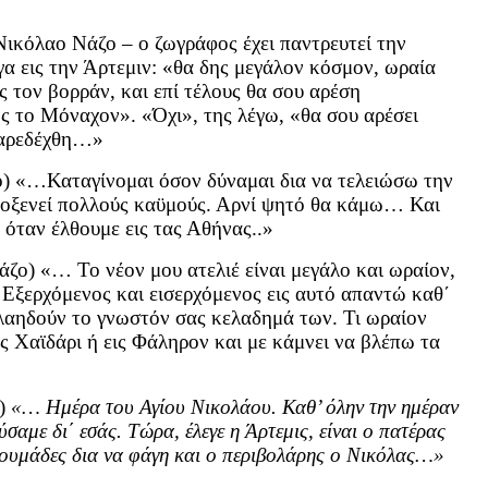
Νικόλαο Νάζο – ο ζωγράφος έχει παντρευτεί την
α εις την Άρτεμιν: «θα δης μεγάλον κόσμον, ωραία
ς τον βορράν, και επί τέλους θα σου αρέση
ως το Μόναχον». «Όχι», της λέγω, «θα σου αρέσει
παρεδέχθη…»
) «…Καταγίνομαι όσον δύναμαι δια να τελειώσω την
προξενεί πολλούς καϋμούς. Αρνί ψητό θα κάμω… Και
 όταν έλθουμε εις τας Αθήνας..»
ζο) «… Το νέον μου ατελιέ είναι μεγάλο και ωραίον,
Εξερχόμενος και εισερχόμενος εις αυτό απαντώ καθ΄
ελαηδούν το γνωστόν σας κελαδημά των. Τι ωραίον
ις Χαϊδάρι ή εις Φάληρον και με κάμνει να βλέπω τα
ο)
«… Ημέρα του Αγίου Νικολάου. Καθ’ όλην την ημέραν
ύσαμε δι΄ εσάς. Τώρα, έλεγε η Άρτεμις, είναι ο πατέρας
υκουμάδες δια να φάγη και ο περιβολάρης ο Νικόλας…»