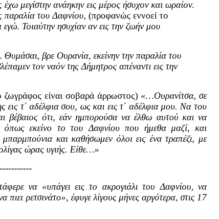
έχω μεγίστην ανάηκην εις μέρος ήσυχον και ωραίον.
ος παραλία του Δαφνίου,
(προφανώς εννοεί το
 εγώ. Τοιαύτην ησυχίαν αν εις την ζωήν μου
 Θυμάσαι, βρε Ουρανία, εκείνην την παραλία του
βλέπαμεν τον ναόν της Δήμητρος απέναντι εις την
ο ζωγράφος είναι σοβαρά άρρωστος)
«…Ουρανίτσα, σε
εις τ΄ αδέλφια σου, ως και εις τ΄ αδέλφια μου. Να του
μαι βέβαιος ότι, εάν ημπορούσα να έλθω αυτού και να
, όπως εκείνο το του Δαφνίου που ήμεθα μαζί, και
 μπαρμπούνια και καθήσωμεν όλοι εις ένα τραπέζι, με
 ολίγας ώρας υγιής. Είθε…»
-----------
άφερε να «υπάγει εις το ακρογιάλι του Δαφνίου, να
α πιει ρετσινάτο», έφυγε λίγους μήνες αργότερα, στις 17