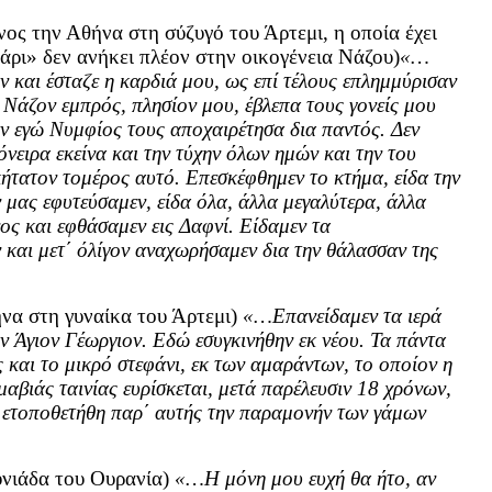
νος την Αθήνα στη σύζυγό του Άρτεμι, η οποία έχει
άρι» δεν ανήκει πλέον στην οικογένεια Νάζου)
«…
 και έσταζε η καρδιά μου, ως επί τέλους επλημμύρισαν
 Νάζον εμπρός, πλησίον μου, έβλεπα τους γονείς μου
ν εγώ Νυμφίος τους αποχαιρέτησα δια παντός. Δεν
όνειρα εκείνα και την τύχην όλων ημών και την του
κήτατον τομέρος αυτό. Επεσκέφθημεν το κτήμα, είδα την
ν μας εφυτεύσαμεν, είδα όλα, άλλα μεγαλύτερα, άλλα
ς και εφθάσαμεν εις Δαφνί. Είδαμεν τα
 και μετ΄ όλίγον αναχωρήσαμεν δια την θάλασσαν της
ήνα στη γυναίκα του Άρτεμι)
«…Επανείδαμεν τα ιερά
ν Άγιον Γέωργιον. Εδώ εσυγκινήθην εκ νέου. Τα πάντα
ς και το μικρό στεφάνι, εκ των αμαράντων, το οποίον η
μαβιάς ταινίας ευρίσκεται, μετά παρέλευσιν 18 χρόνων,
ς ετοποθετήθη παρ΄ αυτής την παραμονήν των γάμων
υνιάδα του Ουρανία)
«…Η μόνη μου ευχή θα ήτο, αν