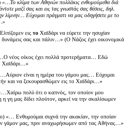
)
«…Το κλίμα των Αθηνών πολλάκις ενθυμούμεθα διά
ντοτε μαζί σας και εις τας γνωστάς σας θέσεις, δηλ.
ην λίμνην… Εύχομαι πράγματι να μας οδηγήσετε με το
η…»
Ελπίζομεν εις
το
Χαϊδάρι να εύρετε την ησυχίαν
 δυνάμεις σας και πάλιν…» (Ο Νάζος έχει οικονομικά
«…Ο νέος οίκος έχει πολλά προτερήματα… Εδώ
το Χαϊδάρι…»
«…Αύριον είναι η ημέρα του γάμου μας… Εύχομαι
τήν και να ξεκουρασθώμεν εις το Χαϊδάρι…»
«…Χαίρω πολύ ότι ο καπνός, τον οποίον μου
η η γη μας δίδει πλούτον, αρκεί να την σκαλίσωμεν
ο) «… Ενθυμούμαι συχνά την ακακίαν, την οποίαν
τον γάμον μας, πριν αναχωρήσωμεν από τας Αθήνας…»