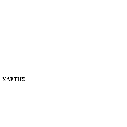
ΑΙΓΑΛΕΩ Η ΠΟΛΗ ΜΑΣ από το 2004
ΑΓ. ΒΑΡΒΑΡΑ Η ΠΟΛΗ ΜΑΣ από το 1995
ΧΑΪΔΑΡΙ Η ΠΟΛΗ ΜΑΣ από το 1998
ΚΟΡΥΔΑΛΛΟΣ Η ΠΟΛΗ ΜΑΣ από το 2002
232382
ΧΑΡΤΗΣ