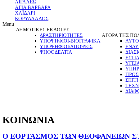
ΑΙΓΑΛΕΩ
ΑΓΙΑ ΒΑΡΒΑΡΑ
ΧΑΪΔΑΡΙ
ΚΟΡΥΔΑΛΛΟΣ
Menu
ΔΗΜΟΤΙΚΕΣ ΕΚΛΟΓΕΣ
ΔΡΑΣΤΗΡΙΟΤΗΤΕΣ
ΑΓΟΡΑ ΤΗΣ ΠΟ
ΥΠΟΨΗΦΙΟΙ-ΒΙΟΓΡΑΦΙΚΑ
ΑΥΤΟ
ΥΠΟΨΗΦΙΟΙ/ΑΠΟΨΕΙΣ
ΕΝΔΥ
ΨΗΦΟΔΕΛΤΙΑ
ΔΙΑΣ
ΕΣΤΙ
ΥΓΕΙ
ΥΠΗΡ
ΠΡΟΣ
ΣΠΙΤΙ
ΤΕΧΝ
ΔΙΑΦ
ΚΟΙΝΩΝΙΑ
Ο ΕΟΡΤΑΣΜΟΣ ΤΩΝ ΘΕΟΦΑΝΕΙΩΝ ΣΤ