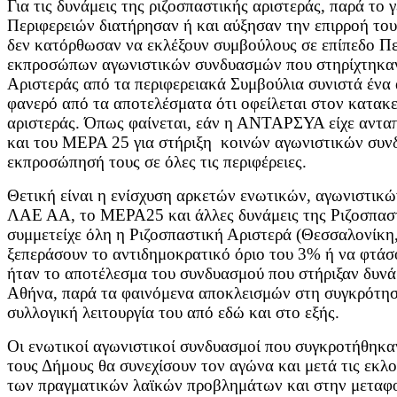
Για τις δυνάμεις της ριζοσπαστικής αριστεράς, παρά το 
Περιφερειών διατήρησαν ή και αύξησαν την επιρροή το
δεν κατόρθωσαν να εκλέξουν συμβούλους σε επίπεδο Π
εκπροσώπων αγωνιστικών συνδυασμών που στηρίχτηκαν 
Αριστεράς από τα περιφερειακά Συμβούλια συνιστά ένα α
φανερό από τα αποτελέσματα ότι οφείλεται στον κατακ
αριστεράς. Όπως φαίνεται, εάν η ΑΝΤΑΡΣΥΑ είχε αντα
και του ΜΕΡΑ 25 για στήριξη κοινών αγωνιστικών συνδ
εκπροσώπησή τους σε όλες τις περιφέρειες.
Θετική είναι η ενίσχυση αρκετών ενωτικών, αγωνιστικ
ΛΑΕ ΑΑ, το ΜΕΡΑ25 και άλλες δυνάμεις της Ριζοσπαστι
συμμετείχε όλη η Ριζοσπαστική Αριστερά (Θεσσαλονίκη
ξεπεράσουν το αντιδημοκρατικό όριο του 3% ή να φτάσο
ήταν το αποτέλεσμα του συνδυασμού που στήριξαν δυνάμ
Αθήνα, παρά τα φαινόμενα αποκλεισμών στη συγκρότησή
συλλογική λειτουργία του από εδώ και στο εξής.
Οι ενωτικοί αγωνιστικοί συνδυασμοί που συγκροτήθηκαν
τους Δήμους θα συνεχίσουν τον αγώνα και μετά τις εκλ
των πραγματικών λαϊκών προβλημάτων και στην μεταφο