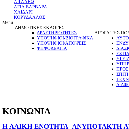
ΑΙΓΑΛΕΩ
ΑΓΙΑ ΒΑΡΒΑΡΑ
ΧΑΪΔΑΡΙ
ΚΟΡΥΔΑΛΛΟΣ
Menu
ΔΗΜΟΤΙΚΕΣ ΕΚΛΟΓΕΣ
ΔΡΑΣΤΗΡΙΟΤΗΤΕΣ
ΑΓΟΡΑ ΤΗΣ ΠΟ
ΥΠΟΨΗΦΙΟΙ-ΒΙΟΓΡΑΦΙΚΑ
ΑΥΤΟ
ΥΠΟΨΗΦΙΟΙ/ΑΠΟΨΕΙΣ
ΕΝΔΥ
ΨΗΦΟΔΕΛΤΙΑ
ΔΙΑΣ
ΕΣΤΙ
ΥΓΕΙ
ΥΠΗΡ
ΠΡΟΣ
ΣΠΙΤΙ
ΤΕΧΝ
ΔΙΑΦ
ΚΟΙΝΩΝΙΑ
Η ΛΑΙΚΗ ΕΝΟΤΗΤΑ- ΑΝΥΠΟΤΑΚΤΗ Α