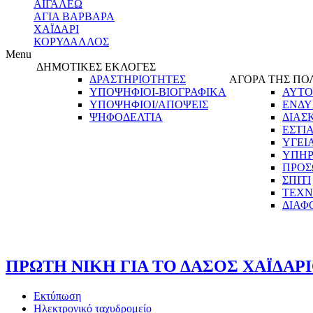
ΑΙΓΑΛΕΩ
ΑΓΙΑ ΒΑΡΒΑΡΑ
ΧΑΪΔΑΡΙ
ΚΟΡΥΔΑΛΛΟΣ
Menu
ΔΗΜΟΤΙΚΕΣ ΕΚΛΟΓΕΣ
ΔΡΑΣΤΗΡΙΟΤΗΤΕΣ
ΑΓΟΡΑ ΤΗΣ ΠΟ
ΥΠΟΨΗΦΙΟΙ-ΒΙΟΓΡΑΦΙΚΑ
ΑΥΤΟ
ΥΠΟΨΗΦΙΟΙ/ΑΠΟΨΕΙΣ
ΕΝΔΥ
ΨΗΦΟΔΕΛΤΙΑ
ΔΙΑΣ
ΕΣΤΙ
ΥΓΕΙ
ΥΠΗΡ
ΠΡΟΣ
ΣΠΙΤΙ
ΤΕΧΝ
ΔΙΑΦ
ΠΡΩΤΗ ΝΙΚΗ ΓΙΑ ΤΟ ΔΑΣΟΣ ΧΑΪΔΑΡ
Εκτύπωση
Ηλεκτρονικό ταχυδρομείο