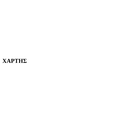
ΚΟΡΥΔΑΛΛΟΣ Η ΠΟΛΗ ΜΑΣ από το 2002
232382
ΧΑΡΤΗΣ