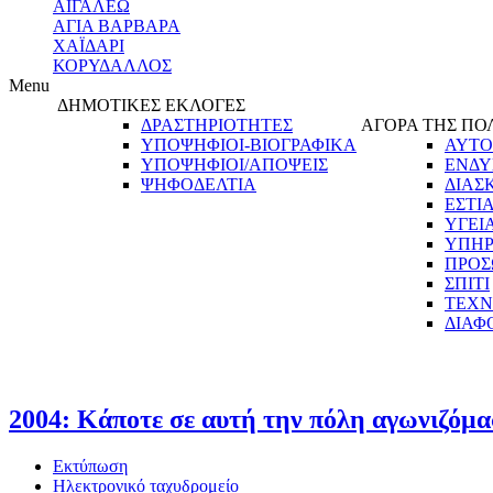
ΑΙΓΑΛΕΩ
ΑΓΙΑ ΒΑΡΒΑΡΑ
ΧΑΪΔΑΡΙ
ΚΟΡΥΔΑΛΛΟΣ
Menu
ΔΗΜΟΤΙΚΕΣ ΕΚΛΟΓΕΣ
ΔΡΑΣΤΗΡΙΟΤΗΤΕΣ
ΑΓΟΡΑ ΤΗΣ ΠΟ
ΥΠΟΨΗΦΙΟΙ-ΒΙΟΓΡΑΦΙΚΑ
ΑΥΤΟ
ΥΠΟΨΗΦΙΟΙ/ΑΠΟΨΕΙΣ
ΕΝΔΥ
ΨΗΦΟΔΕΛΤΙΑ
ΔΙΑΣ
ΕΣΤΙ
ΥΓΕΙ
ΥΠΗΡ
ΠΡΟΣ
ΣΠΙΤΙ
ΤΕΧΝ
ΔΙΑΦ
2004: Κάποτε σε αυτή την πόλη αγωνιζόμα
Εκτύπωση
Ηλεκτρονικό ταχυδρομείο