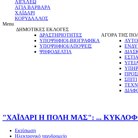
ΑΙΓΑΛΕΩ
ΑΓΙΑ ΒΑΡΒΑΡΑ
ΧΑΪΔΑΡΙ
ΚΟΡΥΔΑΛΛΟΣ
Menu
ΔΗΜΟΤΙΚΕΣ ΕΚΛΟΓΕΣ
ΔΡΑΣΤΗΡΙΟΤΗΤΕΣ
ΑΓΟΡΑ ΤΗΣ ΠΟ
ΥΠΟΨΗΦΙΟΙ-ΒΙΟΓΡΑΦΙΚΑ
ΑΥΤΟ
ΥΠΟΨΗΦΙΟΙ/ΑΠΟΨΕΙΣ
ΕΝΔΥ
ΨΗΦΟΔΕΛΤΙΑ
ΔΙΑΣ
ΕΣΤΙ
ΥΓΕΙ
ΥΠΗΡ
ΠΡΟΣ
ΣΠΙΤΙ
ΤΕΧΝ
ΔΙΑΦ
"ΧΑΪΔΑΡΙ Η ΠΟΛΗ ΜΑΣ": ... ΚΥΚΛΟΦΟ
Εκτύπωση
Ηλεκτρονικό ταχυδρομείο