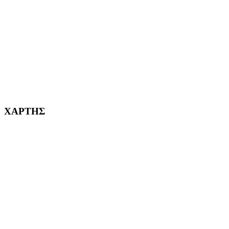
ΧΑΪΔΑΡΙ Η ΠΟΛΗ ΜΑΣ από το 1998
ΚΟΡΥΔΑΛΛΟΣ Η ΠΟΛΗ ΜΑΣ από το 2002
232382
ΧΑΡΤΗΣ