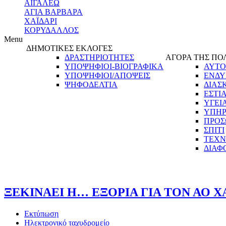
ΑΙΓΑΛΕΩ
ΑΓΙΑ ΒΑΡΒΑΡΑ
ΧΑΪΔΑΡΙ
ΚΟΡΥΔΑΛΛΟΣ
Menu
ΔΗΜΟΤΙΚΕΣ ΕΚΛΟΓΕΣ
ΔΡΑΣΤΗΡΙΟΤΗΤΕΣ
ΑΓΟΡΑ ΤΗΣ ΠΟ
ΥΠΟΨΗΦΙΟΙ-ΒΙΟΓΡΑΦΙΚΑ
ΑΥΤΟ
ΥΠΟΨΗΦΙΟΙ/ΑΠΟΨΕΙΣ
ΕΝΔΥ
ΨΗΦΟΔΕΛΤΙΑ
ΔΙΑΣ
ΕΣΤΙ
ΥΓΕΙ
ΥΠΗΡ
ΠΡΟΣ
ΣΠΙΤΙ
ΤΕΧΝ
ΔΙΑΦ
ΞΕΚΙΝΑΕΙ Η… ΕΞΟΡΙΑ ΓΙΑ ΤΟΝ ΑΟ Χ
Εκτύπωση
Ηλεκτρονικό ταχυδρομείο