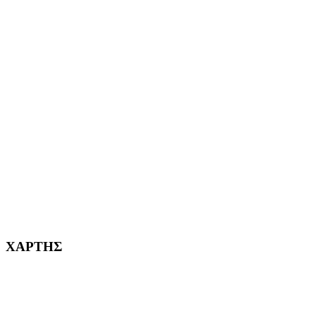
ΕΦΗΜΕΡΙΔΩΝ
ΑΙΓΑΛΕΩ Η ΠΟΛΗ ΜΑΣ από το 2004
ΑΓ. ΒΑΡΒΑΡΑ Η ΠΟΛΗ ΜΑΣ από το 1995
ΧΑΪΔΑΡΙ Η ΠΟΛΗ ΜΑΣ από το 1998
ΚΟΡΥΔΑΛΛΟΣ Η ΠΟΛΗ ΜΑΣ από το 2002
232382
ΧΑΡΤΗΣ