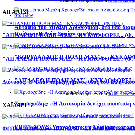
Beautiful-Templates.com
Joomla Exten
ΑΙΓΑΛΕΩ
Αυτοψία του Μιχάλη Χρυσοχοΐδη, στο υπό δι
Παίδων «Η Αγία Σοφία» στο Ίλιον
"ΑΙΓΑΛΕΩ Η ΠΟΛΗ ΜΑΣ": ΚΥΚΛΟΦΟΡΕΙ... (Φ. 
"ΚΟΡΥΔΑΛΛΟΣ Η ΠΟΛΗ ΜΑΣ": ... ΚΥΚΛΟΦΟ
"ΑΙΓΑΛΕΩ Η ΠΟΛΗ ΜΑΣ": ΚΥΚΛΟΦΟΡΕΙ... (Φ. 
"ΑΙΓΑΛΕΩ Η ΠΟΛΗ ΜΑΣ": ΚΥΚΛΟΦΟΡΕΙ... (
Διόνυσος. Ὁ πλέον παρεξηγημένος θεός τοῦ ἑλληνικο
Beautiful-Templates.com
Joomla Exten
Χρυσοχοΐδης: «Η Αστυνομία δεν έχει αποστολή 
ΧΑΪΔΑΡΙ
ΕΠΙΤΕΛΟΥΣ! Υπογράφτηκε η Σύμβαση κατασκε
ΦΩΤΙΑ ΤΩΡΑ ΣΤΟ ΠΟΙΚΙΛΟ - ΣΥΝΑΓΕΡΜΟΣ ΑΠ