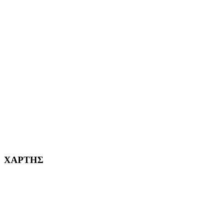
ΑΙΓΑΛΕΩ Η ΠΟΛΗ ΜΑΣ από το 2004
ΑΓ. ΒΑΡΒΑΡΑ Η ΠΟΛΗ ΜΑΣ από το 1995
ΧΑΪΔΑΡΙ Η ΠΟΛΗ ΜΑΣ από το 1998
ΚΟΡΥΔΑΛΛΟΣ Η ΠΟΛΗ ΜΑΣ από το 2002
232382
ΧΑΡΤΗΣ