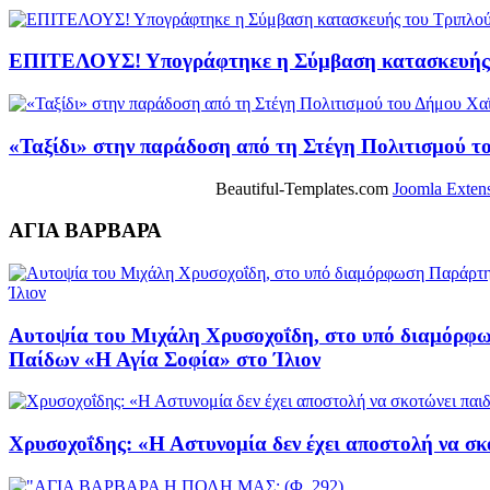
ΕΠΙΤΕΛΟΥΣ! Υπογράφτηκε η Σύμβαση κατασκευής 
«Ταξίδι» στην παράδοση από τη Στέγη Πολιτισμού τ
Beautiful-Templates.com
Joomla Exten
ΑΓΙΑ ΒΑΡΒΑΡΑ
Αυτοψία του Μιχάλη Χρυσοχοΐδη, στο υπό διαμόρφ
Παίδων «Η Αγία Σοφία» στο Ίλιον
Χρυσοχοΐδης: «Η Αστυνομία δεν έχει αποστολή να σκ