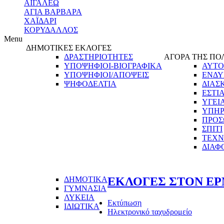
ΑΙΓΑΛΕΩ
ΑΓΙΑ ΒΑΡΒΑΡΑ
ΧΑΪΔΑΡΙ
ΚΟΡΥΔΑΛΛΟΣ
Menu
ΔΗΜΟΤΙΚΕΣ ΕΚΛΟΓΕΣ
ΔΡΑΣΤΗΡΙΟΤΗΤΕΣ
ΑΓΟΡΑ ΤΗΣ ΠΟ
ΥΠΟΨΗΦΙΟΙ-ΒΙΟΓΡΑΦΙΚΑ
ΑΥΤΟ
ΥΠΟΨΗΦΙΟΙ/ΑΠΟΨΕΙΣ
ΕΝΔΥ
ΨΗΦΟΔΕΛΤΙΑ
ΔΙΑΣ
ΕΣΤΙ
ΥΓΕΙ
ΥΠΗΡ
ΠΡΟΣ
ΣΠΙΤΙ
ΤΕΧΝ
ΔΙΑΦ
ΔΗΜΟΤΙΚΑ
ΕΚΛΟΓΕΣ ΣΤΟΝ Ε
ΓΥΜΝΑΣΙΑ
ΛΥΚΕΙΑ
Εκτύπωση
ΙΔΙΩΤΙΚΑ
Ηλεκτρονικό ταχυδρομείο