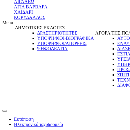
ΑΙΓΑΛΕΩ
ΑΓΙΑ ΒΑΡΒΑΡΑ
ΧΑΪΔΑΡΙ
ΚΟΡΥΔΑΛΛΟΣ
Menu
ΔΗΜΟΤΙΚΕΣ ΕΚΛΟΓΕΣ
ΔΡΑΣΤΗΡΙΟΤΗΤΕΣ
ΑΓΟΡΑ ΤΗΣ ΠΟ
ΥΠΟΨΗΦΙΟΙ-ΒΙΟΓΡΑΦΙΚΑ
ΑΥΤΟ
ΥΠΟΨΗΦΙΟΙ/ΑΠΟΨΕΙΣ
ΕΝΔΥ
ΨΗΦΟΔΕΛΤΙΑ
ΔΙΑΣ
ΕΣΤΙ
ΥΓΕΙ
ΥΠΗΡ
ΠΡΟΣ
ΣΠΙΤΙ
ΤΕΧΝ
ΔΙΑΦ
Εκτύπωση
Ηλεκτρονικό ταχυδρομείο