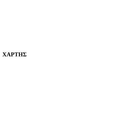
ΚΟΡΥΔΑΛΛΟΣ Η ΠΟΛΗ ΜΑΣ από το 2002
232382
ΧΑΡΤΗΣ