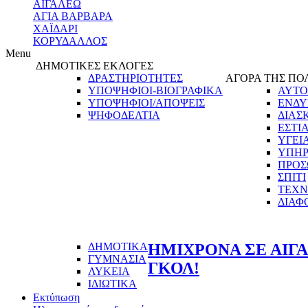
ΑΙΓΑΛΕΩ
ΑΓΙΑ ΒΑΡΒΑΡΑ
ΧΑΪΔΑΡΙ
ΚΟΡΥΔΑΛΛΟΣ
Menu
ΔΗΜΟΤΙΚΕΣ ΕΚΛΟΓΕΣ
ΔΡΑΣΤΗΡΙΟΤΗΤΕΣ
ΑΓΟΡΑ ΤΗΣ ΠΟ
ΥΠΟΨΗΦΙΟΙ-ΒΙΟΓΡΑΦΙΚΑ
ΑΥΤΟ
ΥΠΟΨΗΦΙΟΙ/ΑΠΟΨΕΙΣ
ΕΝΔΥ
ΨΗΦΟΔΕΛΤΙΑ
ΔΙΑΣ
ΕΣΤΙ
ΥΓΕΙ
ΥΠΗΡ
ΠΡΟΣ
ΣΠΙΤΙ
ΤΕΧΝ
ΔΙΑΦ
ΔΗΜΟΤΙΚΑ
ΗΜΙΧΡΟΝΑ ΣΕ ΑΙΓΑ
ΓΥΜΝΑΣΙΑ
ΓΚΟΛ!
ΛΥΚΕΙΑ
ΙΔΙΩΤΙΚΑ
Εκτύπωση