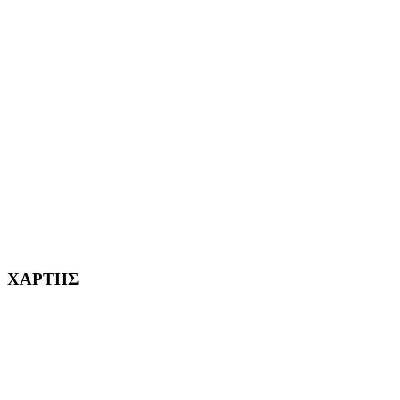
ΑΙΓΑΛΕΩ Η ΠΟΛΗ ΜΑΣ από το 2004
ΑΓ. ΒΑΡΒΑΡΑ Η ΠΟΛΗ ΜΑΣ από το 1995
ΧΑΪΔΑΡΙ Η ΠΟΛΗ ΜΑΣ από το 1998
ΚΟΡΥΔΑΛΛΟΣ Η ΠΟΛΗ ΜΑΣ από το 2002
232382
ΧΑΡΤΗΣ