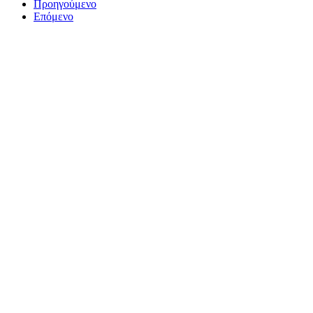
Προηγούμενο
Επόμενο
ΤΟ ΜΕΓΑΛΥΤΕΡΟ ΔΙΚΤΥΟ ΤΟΠΙΚΩΝ
ΕΦΗΜΕΡΙΔΩΝ